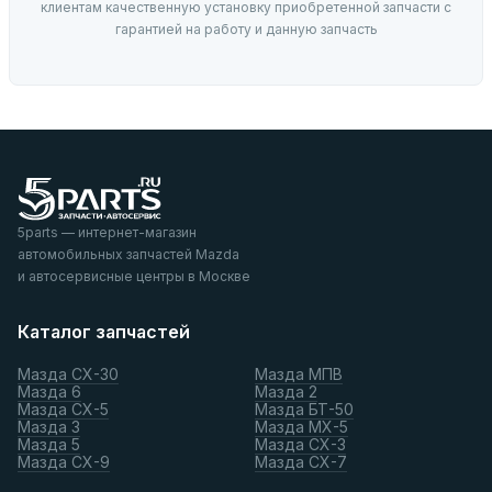
клиентам качественную установку приобретенной запчасти с
гарантией на работу и данную запчасть
5parts — интернет-магазин
автомобильных запчастей Mazda
и автосервисные центры в Москве
Каталог запчастей
Мазда СХ-30
Мазда МПВ
Мазда 6
Мазда 2
Мазда СХ-5
Мазда БТ-50
Мазда 3
Мазда МХ-5
Мазда 5
Мазда СХ-3
Мазда СХ-9
Мазда СХ-7