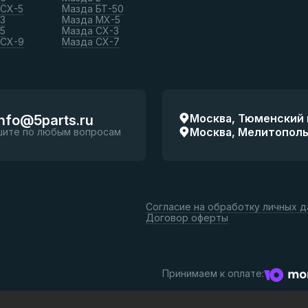
 СХ-5
Мазда БТ-50
3
Мазда МХ-5
5
Мазда СХ-3
 СХ-9
Мазда СХ-7
Москва, Тюменский п
info@5parts.ru
Москва, Мелитопольск
шите по любым вопросам
Согласие на обработку личных 
Договор оферты
Принимаем к оплате: