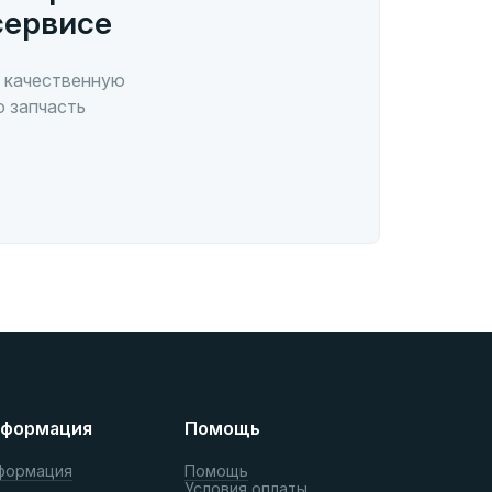
сервисе
 качественную
ю запчасть
формация
Помощь
формация
Помощь
Условия оплаты