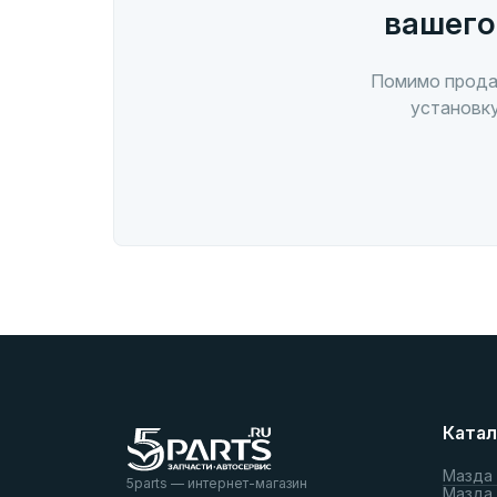
вашего
Помимо прода
установку
Катал
Мазда
5parts — интернет-магазин
Мазда