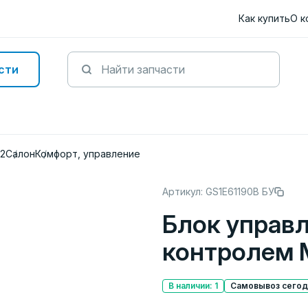
Как купить
О к
сти
12
Салон
Комфорт, управление
Артикул: GS1E61190B БУ
Блок управ
контролем 
В наличии: 1
Самовывоз сегодн