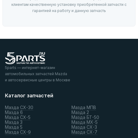
клиентам качественную установку приобретенной запчасти с
гарантией на работу и данную запчасть
5parts — интернет-магазин
автомобильных запчастей Mazda
и автосервисные центры в Москве
Каталог запчастей
Мазда СХ-30
Мазда МПВ
Мазда 6
Мазда 2
Мазда СХ-5
Мазда БТ-50
Мазда 3
Мазда МХ-5
Мазда 5
Мазда СХ-3
Мазда СХ-9
Мазда СХ-7