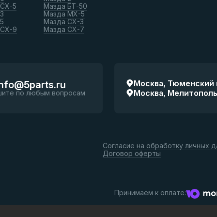
 СХ-5
Мазда БТ-50
3
Мазда МХ-5
5
Мазда СХ-3
 СХ-9
Мазда СХ-7
Москва, Тюменский п
info@5parts.ru
Москва, Мелитопольск
шите по любым вопросам
Согласие на обработку личных 
Договор оферты
Принимаем к оплате: