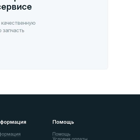
сервисе
 качественную
ю запчасть
формация
Помощь
формация
Помощь
Условия оплаты