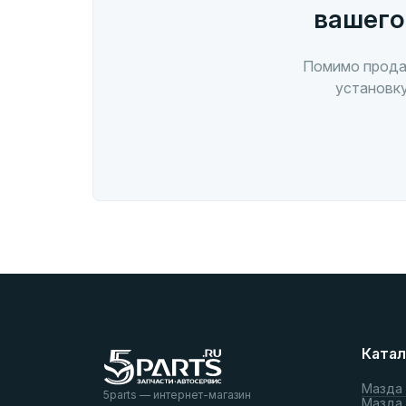
вашего
Помимо прода
установку
Катал
Мазда
5parts — интернет-магазин
Мазда