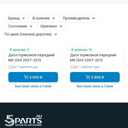
Бренд
В наличии
Производитель
Состояние
Оригинал
По цене (сначала дорогие)
Арт.: KD0209
Арт.: SD4417
В наличии: 2
В наличии: 10
Диск тормозной передний
Диск тормозной передний
M6 (GH) 2007-2012
M6 (GH) 2007-2012
от 1 рабочего дня
от 1 рабочего дня
4 000 ₽
3 900 ₽
Быстрый заказ в 1 клик
Быстрый заказ в 1 клик