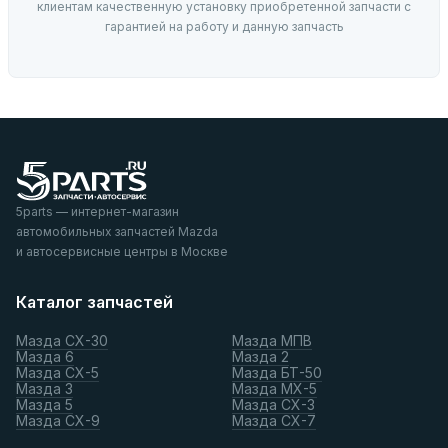
клиентам качественную установку приобретенной запчасти с
гарантией на работу и данную запчасть
5parts — интернет-магазин
автомобильных запчастей Mazda
и автосервисные центры в Москве
Каталог запчастей
Мазда СХ-30
Мазда МПВ
Мазда 6
Мазда 2
Мазда СХ-5
Мазда БТ-50
Мазда 3
Мазда МХ-5
Мазда 5
Мазда СХ-3
Мазда СХ-9
Мазда СХ-7