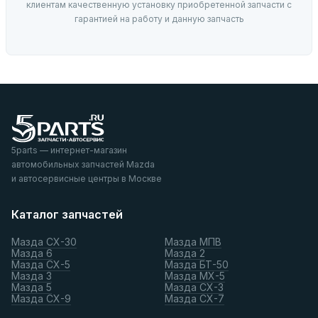
клиентам качественную установку приобретенной запчасти с
гарантией на работу и данную запчасть
5parts — интернет-магазин
автомобильных запчастей Mazda
и автосервисные центры в Москве
Каталог запчастей
Мазда СХ-30
Мазда МПВ
Мазда 6
Мазда 2
Мазда СХ-5
Мазда БТ-50
Мазда 3
Мазда МХ-5
Мазда 5
Мазда СХ-3
Мазда СХ-9
Мазда СХ-7