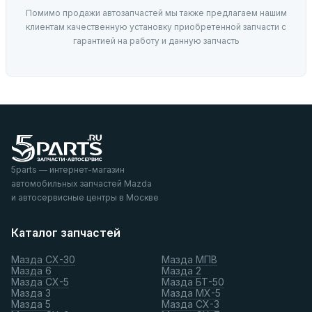
Помимо продажи автозапчастей мы также предлагаем нашим
клиентам качественную установку приобретенной запчасти с
гарантией на работу и данную запчасть
5parts — интернет-магазин
автомобильных запчастей Mazda
и автосервисные центры в Москве
Каталог запчастей
Мазда СХ-30
Мазда МПВ
Мазда 6
Мазда 2
Мазда СХ-5
Мазда БТ-50
Мазда 3
Мазда МХ-5
Мазда 5
Мазда СХ-3