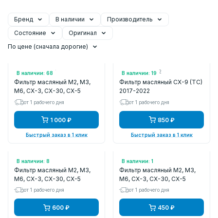
Бренд
В наличии
Производитель
Состояние
Оригинал
По цене (сначала дорогие)
Арт.: PE0114302B
Арт.: PY8W14302
В наличии: 68
В наличии: 19
Фильтр масляный M2, M3,
Фильтр масляный CX-9 (TC)
M6, CX-3, CX-30, CX-5
2017-2022
от 1 рабочего дня
от 1 рабочего дня
1 000 ₽
850 ₽
Быстрый заказ в 1 клик
Быстрый заказ в 1 клик
Арт.: C901
Арт.: OP5951
В наличии: 8
В наличии: 1
Фильтр масляный M2, M3,
Фильтр масляный M2, M3,
M6, CX-3, CX-30, CX-5
M6, CX-3, CX-30, CX-5
от 1 рабочего дня
от 1 рабочего дня
600 ₽
450 ₽