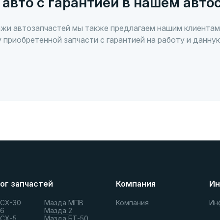
 авто с гарантией в нашем авто
жи автозапчастей мы также предлагаем нашим клиентам
 приобретенной запчасти с гарантией на работу и данну
ог запчастей
Компания
Ин
 СХ-30
Мазда МПВ
Компания
Ин
 6
Мазда 2
 СХ-5
Мазда БТ-50