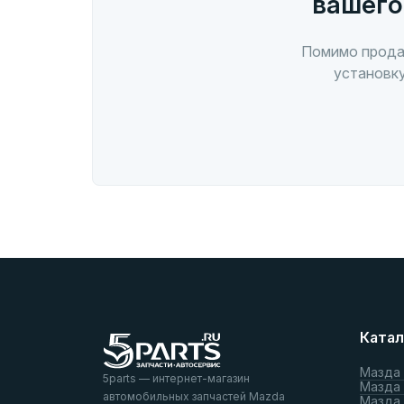
вашего
Помимо прода
установку
Катал
Мазда
5parts — интернет-магазин
Мазда
автомобильных запчастей Mazda
Мазда