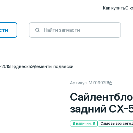
Как купить
О к
сти
-2015
Подвеска
Элементы подвески
Артикул: MZ0902R
Сайлентбло
задний CX-5
В наличии: 8
Самовывоз сегод