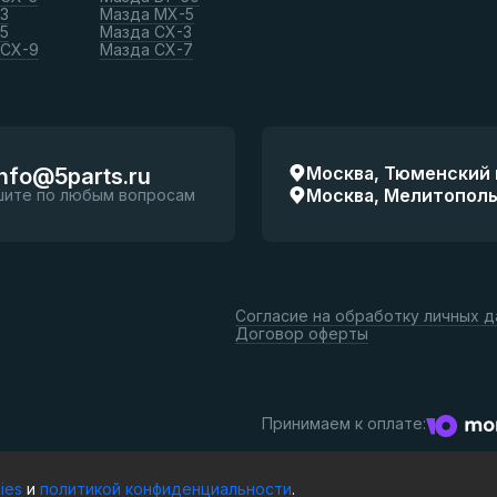
3
Мазда МХ-5
5
Мазда СХ-3
 СХ-9
Мазда СХ-7
Москва, Тюменский п
info@5parts.ru
Москва, Мелитопольск
шите по любым вопросам
Согласие на обработку личных 
Договор оферты
Принимаем к оплате:
ies
и
политикой конфиденциальности
.