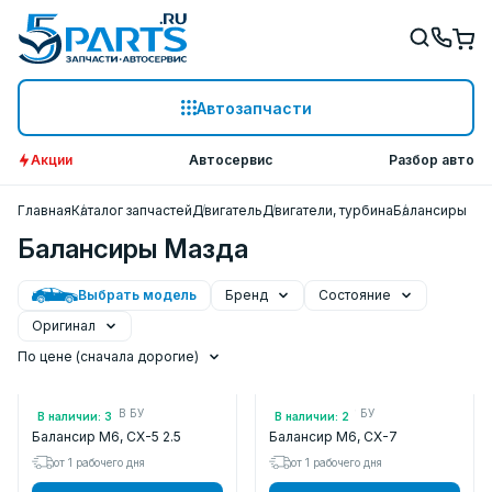
Автозапчасти
Акции
Автосервис
Разбор авто
Главная
Каталог запчастей
Двигатель
Двигатели, турбина
Балансиры
Балансиры Мазда
Выбрать модель
Бренд
Состояние
Оригинал
По цене (сначала дорогие)
Арт.: PY0111700B БУ
Арт.: L32A11700 БУ
В наличии: 3
В наличии: 2
Балансир M6, CX-5 2.5
Балансир M6, CX-7
от 1 рабочего дня
от 1 рабочего дня