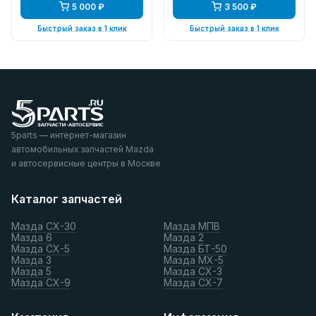
5 000 ₽
3 500 ₽
Быстрый заказ в 1 клик
Быстрый заказ в 1 клик
5parts — интернет-магазин
автомобильных запчастей Mazda
и автосервисные центры в Москве
Каталог запчастей
Мазда СХ-30
Мазда МПВ
Мазда 6
Мазда 2
Мазда СХ-5
Мазда БТ-50
Мазда 3
Мазда МХ-5
Мазда 5
Мазда СХ-3
Мазда СХ-9
Мазда СХ-7