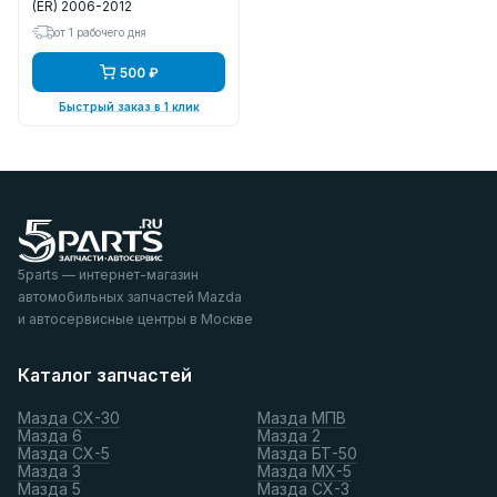
(ER) 2006-2012
от 1 рабочего дня
500 ₽
Быстрый заказ в 1 клик
5parts — интернет-магазин
автомобильных запчастей Mazda
и автосервисные центры в Москве
Каталог запчастей
Мазда СХ-30
Мазда МПВ
Мазда 6
Мазда 2
Мазда СХ-5
Мазда БТ-50
Мазда 3
Мазда МХ-5
Мазда 5
Мазда СХ-3