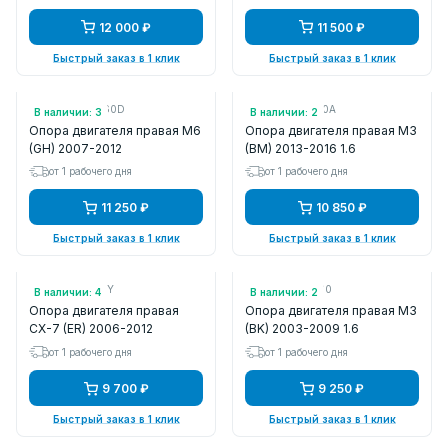
12 000 ₽
11 500 ₽
Быстрый заказ в 1 клик
Быстрый заказ в 1 клик
Арт.: GS2P39060D
Арт.: B71539060A
В наличии: 3
В наличии: 2
Опора двигателя правая M6
Опора двигателя правая M3
(GH) 2007-2012
(BM) 2013-2016 1.6
от 1 рабочего дня
от 1 рабочего дня
11 250 ₽
10 850 ₽
Быстрый заказ в 1 клик
Быстрый заказ в 1 клик
Арт.: EG213906Y
Арт.: BEA239060
В наличии: 4
В наличии: 2
Опора двигателя правая
Опора двигателя правая M3
CX-7 (ER) 2006-2012
(BK) 2003-2009 1.6
от 1 рабочего дня
от 1 рабочего дня
9 700 ₽
9 250 ₽
Быстрый заказ в 1 клик
Быстрый заказ в 1 клик