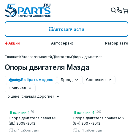
Автозапчасти
Акции
Автосервис
Разбор авто
Главная
Каталог запчастей
Двигатель
Опоры двигателя
Опоры двигателя Мазда
Выбрать модель
Бренд
Состояние
Оригинал
По цене (сначала дорогие)
Арт.: BBP339070
Арт.: GS1G39060G
В наличии: 1
В наличии: 4
Опора двигателя левая M3
Опора двигателя правая M6
(BL) 2009-2012
(GH) 2007-2012
от 1 рабочего дня
от 1 рабочего дня