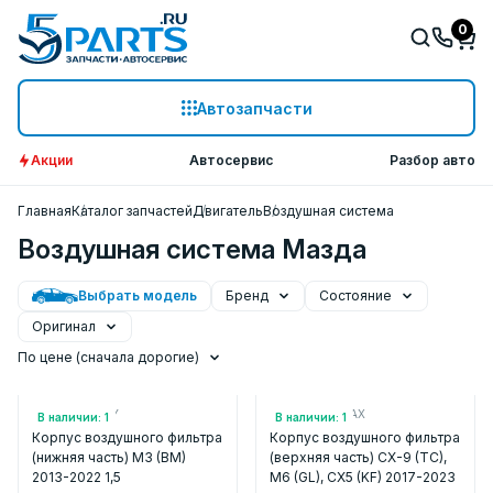
0
Автозапчасти
Акции
Автосервис
Разбор авто
Главная
Каталог запчастей
Двигатель
Воздушная система
Воздушная система Мазда
Выбрать модель
Бренд
Состояние
Оригинал
По цене (сначала дорогие)
Арт.: P501133AY
Арт.: PY8W133AX
В наличии: 1
В наличии: 1
Корпус воздушного фильтра
Корпус воздушного фильтра
(нижняя часть) M3 (BM)
(верхняя часть) CX-9 (TC),
2013-2022 1,5
M6 (GL), CX5 (KF) 2017-2023