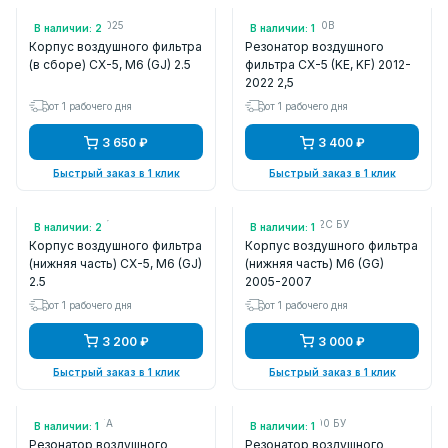
Арт.: FLMZ640025
Арт.: PY2V13200B
В наличии: 2
В наличии: 1
Корпус воздушного фильтра
Резонатор воздушного
(в сборе) CX-5, M6 (GJ) 2.5
фильтра CX-5 (KE, KF) 2012-
2022 2,5
от 1 рабочего дня
от 1 рабочего дня
3 650 ₽
3 400 ₽
Быстрый заказ в 1 клик
Быстрый заказ в 1 клик
Арт.: PY1A133AY
Арт.: L81313Z02C БУ
В наличии: 2
В наличии: 1
Корпус воздушного фильтра
Корпус воздушного фильтра
(нижняя часть) CX-5, M6 (GJ)
(нижняя часть) M6 (GG)
2.5
2005-2007
от 1 рабочего дня
от 1 рабочего дня
3 200 ₽
3 000 ₽
Быстрый заказ в 1 клик
Быстрый заказ в 1 клик
Арт.: PE0113195A
Арт.: Z66813200 БУ
В наличии: 1
В наличии: 1
Резонатор воздушного
Резонатор воздушного