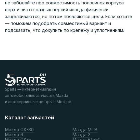
не забывайте про совместимость половинок корпуса:
верх и низ от разных версий иногда физически
защёлкиваются, но потом появляются щели. Если хотите
— поможем подобрать совместимый вариант и
подсказать, что докупить по крепежу и уплотнениям.
5parts — интернет-магазин
автомобильных запчастей Mazda
и автосервисные центры в Москве
Каталог запчастей
Мазда СХ-30
Мазда МПВ
Мазда 6
Мазда 2
Мазда СХ-5
Мазда БТ-50