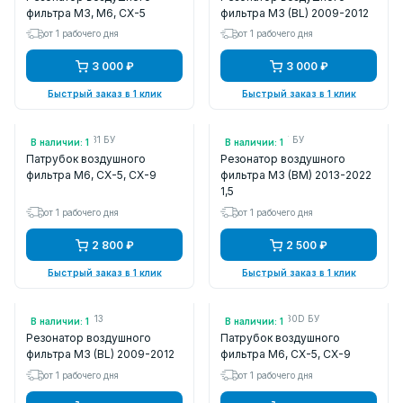
фильтра M3, M6, CX-5
фильтра M3 (BL) 2009-2012
от 1 рабочего дня
от 1 рабочего дня
3 000 ₽
3 000 ₽
Быстрый заказ в 1 клик
Быстрый заказ в 1 клик
Арт.: PY8W13231 БУ
Арт.: P50113195 БУ
В наличии: 1
В наличии: 1
Патрубок воздушного
Резонатор воздушного
фильтра M6, CX-5, CX-9
фильтра M3 (BM) 2013-2022
1,5
от 1 рабочего дня
от 1 рабочего дня
2 800 ₽
2 500 ₽
Быстрый заказ в 1 клик
Быстрый заказ в 1 клик
Арт.: FLMZ66813
Арт.: PY8W13330D БУ
В наличии: 1
В наличии: 1
Резонатор воздушного
Патрубок воздушного
фильтра M3 (BL) 2009-2012
фильтра M6, CX-5, CX-9
от 1 рабочего дня
от 1 рабочего дня