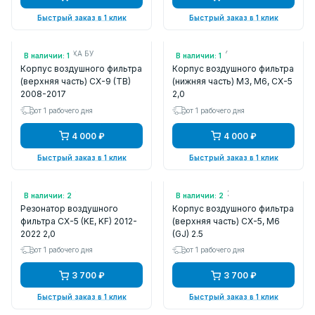
Быстрый заказ в 1 клик
Быстрый заказ в 1 клик
Арт.: CY0113Z1XA БУ
Арт.: PE01133AY
В наличии: 1
В наличии: 1
Корпус воздушного фильтра
Корпус воздушного фильтра
(верхняя часть) CX-9 (TB)
(нижняя часть) M3, M6, CX-5
2008-2017
2,0
от 1 рабочего дня
от 1 рабочего дня
4 000 ₽
4 000 ₽
Быстрый заказ в 1 клик
Быстрый заказ в 1 клик
Арт.: PE0113200
Арт.: PY1A133AX
В наличии: 2
В наличии: 2
Резонатор воздушного
Корпус воздушного фильтра
фильтра CX-5 (KE, KF) 2012-
(верхняя часть) CX-5, M6
2022 2,0
(GJ) 2.5
от 1 рабочего дня
от 1 рабочего дня
3 700 ₽
3 700 ₽
Быстрый заказ в 1 клик
Быстрый заказ в 1 клик