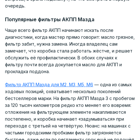
очередь.
Популярные фильтры АКПП Мазда
Чаще всего фильтр АКПП начинают искать после
диагностики, когда мастер прямо говорит: масло грязное,
фильтр забит, нужна замена. Иногда владелец сам
замечает, что коробка стала работать жёстче, и решает
обслужить её профилактически. В обоих случаях к
фильтру почти всегда докупается масло для АКПП и
прокладка поддона.
Фильтр АКПП Мазда для M2, M3, M5, M6
— одна из самых
ходовых позиций, охватывает несколько поколений
бестселлеров марки. На фильтр АКПП Мазда 3 с пробегом
за 120 тысяч километров редко кто меняет его вовремя:
отложения на фильтрующем элементе накапливаются
постепенно, и коробка начинает «задумываться» при
переходе с третьей на четвёртую. Нюанс: на машинах с
частыми городскими пробками фильтр загрязняется
быстрее, даже если по регламенту срок ещё не подошёл.