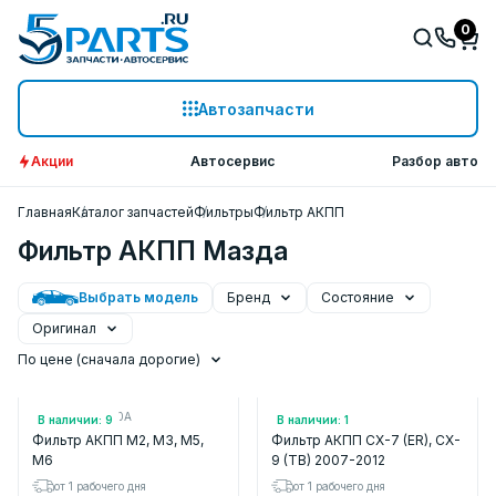
0
Автозапчасти
Акции
Автосервис
Разбор авто
Главная
Каталог запчастей
Фильтры
Фильтр АКПП
Фильтр АКПП Мазда
Выбрать модель
Бренд
Состояние
Оригинал
По цене (сначала дорогие)
Арт.: FNC121500A
Арт.: JT254K
В наличии: 9
В наличии: 1
Фильтр АКПП M2, M3, M5,
Фильтр АКПП CX-7 (ER), CX-
M6
9 (TB) 2007-2012
от 1 рабочего дня
от 1 рабочего дня