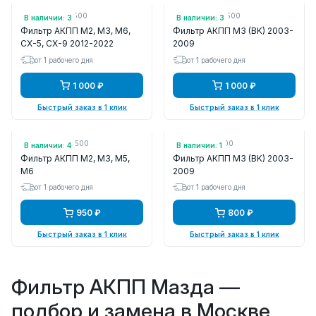
Арт.: STFZ0121500
Арт.: STFN0121500
В наличии: 3
В наличии: 3
Фильтр АКПП M2, M3, M6,
Фильтр АКПП M3 (BK) 2003-
CX-5, CX-9 2012-2022
2009
от 1 рабочего дня
от 1 рабочего дня
1 000 ₽
1 000 ₽
Быстрый заказ в 1 клик
Быстрый заказ в 1 клик
Арт.: STFNC121500
Арт.: ZVFN01500
В наличии: 4
В наличии: 1
Фильтр АКПП M2, M3, M5,
Фильтр АКПП M3 (BK) 2003-
M6
2009
от 1 рабочего дня
от 1 рабочего дня
950 ₽
800 ₽
Быстрый заказ в 1 клик
Быстрый заказ в 1 клик
Фильтр АКПП Мазда —
подбор и замена в Москве