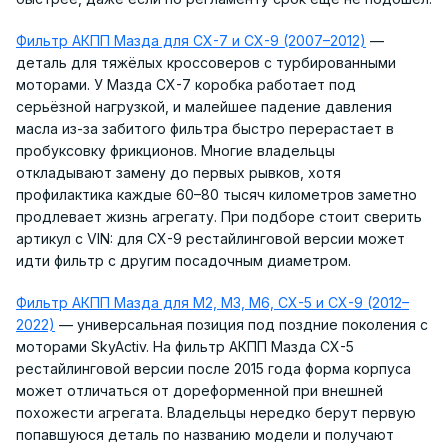
Фильтр АКПП Мазда для CX-7 и CX-9 (2007–2012)
—
деталь для тяжёлых кроссоверов с турбированными
моторами. У Мазда CX-7 коробка работает под
серьёзной нагрузкой, и малейшее падение давления
масла из-за забитого фильтра быстро перерастает в
пробуксовку фрикционов. Многие владельцы
откладывают замену до первых рывков, хотя
профилактика каждые 60–80 тысяч километров заметно
продлевает жизнь агрегату. При подборе стоит сверить
артикул с VIN: для CX-9 рестайлинговой версии может
идти фильтр с другим посадочным диаметром.
Фильтр АКПП Мазда для M2, M3, M6, CX-5 и CX-9 (2012–
2022)
— универсальная позиция под поздние поколения с
моторами SkyActiv. На фильтр АКПП Мазда CX-5
рестайлинговой версии после 2015 года форма корпуса
может отличаться от дореформенной при внешней
похожести агрегата. Владельцы нередко берут первую
попавшуюся деталь по названию модели и получают