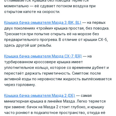
отламывается. Крышка без поводка теряется
моментально — её сдувает потоком воздуха при
открытом капоте на скорости.
Крышка бачка омывателя Мазда 3 (BK, BL)
— на первых
двух поколениях «тройки» крышка простая, без поводка.
Трескается при попытке открыть её на морозе без
предварительного прогрева. В отличие от крышки CX-5,
здесь другой шаг резьбы.
Крышка бачка омывателя Мазда CX-7 (ER)
— на
турбированном кроссовере крышка имеет
уплотнительное кольцо, которое со временем дубеет и
перестаёт держать герметичность. Симптом: после
активной езды по неровностям жидкость выплёскивается
через горловину.
Крышка бачка омывателя Мазда 2 (DE)
— самая
миниатюрная крышка в линейке Мазда. Легко теряется
при замене: бачок на Мазда 2 стоит глубоко, и крышку
часто роняют в подкапотное пространство, откуда её