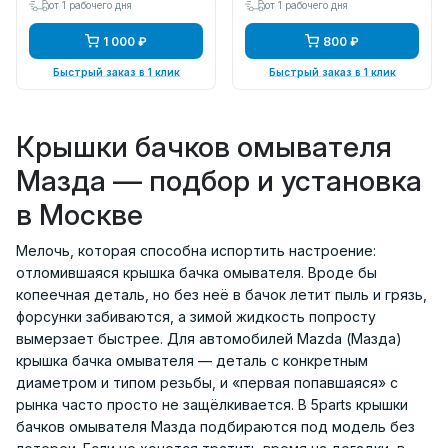
от 1 рабочего дня
от 1 рабочего дня
1 000 ₽
800 ₽
Быстрый заказ в 1 клик
Быстрый заказ в 1 клик
Крышки бачков омывателя
Мазда — подбор и установка
в Москве
Мелочь, которая способна испортить настроение:
отломившаяся крышка бачка омывателя. Вроде бы
копеечная деталь, но без неё в бачок летит пыль и грязь,
форсунки забиваются, а зимой жидкость попросту
вымерзает быстрее. Для автомобилей Mazda (Мазда)
крышка бачка омывателя — деталь с конкретным
диаметром и типом резьбы, и «первая попавшаяся» с
рынка часто просто не защёлкивается. В 5parts крышки
бачков омывателя Мазда подбираются под модель без