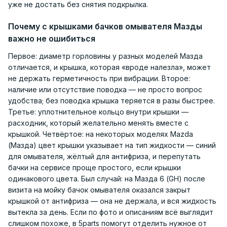
уже не достать без снятия подкрылка.
Почему с крышками бачков омывателя Мазды
важно не ошибиться
Первое: диаметр горловины у разных моделей Мазда
отличается, и крышка, которая «вроде налезла», может
не держать герметичность при вибрации. Второе:
наличие или отсутствие поводка — не просто вопрос
удобства; без поводка крышка теряется в разы быстрее.
Третье: уплотнительное кольцо внутри крышки —
расходник, который желательно менять вместе с
крышкой. Четвёртое: на некоторых моделях Mazda
(Мазда) цвет крышки указывает на тип жидкости — синий
для омывателя, жёлтый для антифриза, и перепутать
бачки на сервисе проще простого, если крышки
одинакового цвета. Был случай: на Мазда 6 (GH) после
визита на мойку бачок омывателя оказался закрыт
крышкой от антифриза — она не держала, и вся жидкость
вытекла за день. Если по фото и описаниям всё выглядит
слишком похоже, в 5parts помогут отделить нужное от