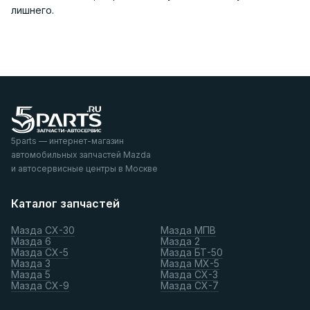
лишнего.
5parts — интернет-магазин
автомобильных запчастей Mazda
и автосервисные центры в Москве
Каталог запчастей
Мазда СХ-30
Мазда МПВ
Мазда 6
Мазда 2
Мазда СХ-5
Мазда БТ-50
Мазда 3
Мазда МХ-5
Мазда 5
Мазда СХ-3
Мазда СХ-9
Мазда СХ-7