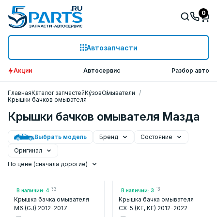
0
Автозапчасти
Акции
Автосервис
Разбор авто
Главная
Каталог запчастей
Кузов
Омыватели
Крышки бачков омывателя
Крышки бачков омывателя Мазда
Выбрать модель
Бренд
Состояние
Оригинал
По цене (сначала дорогие)
Арт.: GHP967483
Арт.: KD3567483
В наличии: 4
В наличии: 3
Крышка бачка омывателя
Крышка бачка омывателя
M6 (GJ) 2012-2017
CX-5 (KE, KF) 2012-2022