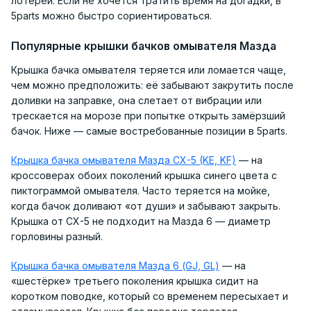
лотереи. Если не хочется тратить время на догадки, в
5parts можно быстро сориентироваться.
Популярные крышки бачков омывателя Мазда
Крышка бачка омывателя теряется или ломается чаще,
чем можно предположить: её забывают закрутить после
доливки на заправке, она слетает от вибрации или
трескается на морозе при попытке открыть замёрзший
бачок. Ниже — самые востребованные позиции в 5parts.
Крышка бачка омывателя Мазда CX-5 (KE, KF)
— на
кроссоверах обоих поколений крышка синего цвета с
пиктограммой омывателя. Часто теряется на мойке,
когда бачок доливают «от души» и забывают закрыть.
Крышка от CX-5 не подходит на Мазда 6 — диаметр
горловины разный.
Крышка бачка омывателя Мазда 6 (GJ, GL)
— на
«шестёрке» третьего поколения крышка сидит на
коротком поводке, который со временем пересыхает и