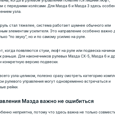
льны, когда в рулевом управлении появляется лишний люфт,
и с передними колёсами. Для Мазда 6 и Мазда 3 здесь особе
ением узла.
 руль стал тяжелее, система работает шумнее обычного или
жным элементам усилителя. Это направление особенно важно 
ко “по звуку”, но и по самому усилию на руле.
, когда появляются стуки, люфт на руле или подвеска начина
ак раньше. Для наконечников рулевых Мазда CX-5, Мазда 6 и д
и конкретную версию подвески.
 всего узла целиком, полезно сразу смотреть категорию компл
три рулевого управления могут одновременно встречаться и
вые рейки.
равления Мазда важно не ошибиться
бенно неприятна, потому что здесь важна не только совмест