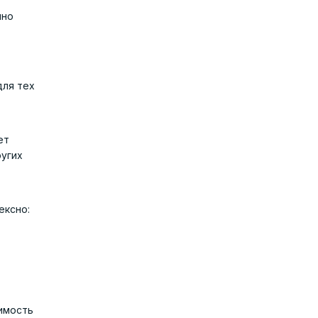
нно
для тех
ет
ругих
ексно:
имость