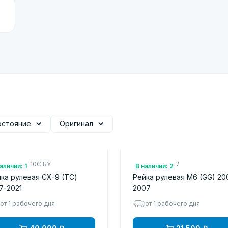
остояние
Оригинал
.: TK4832110C БУ
Арт.: R22101NW
аличии: 1
В наличии: 2
ка рулевая CX-9 (TС)
Рейка рулевая M6 (GG) 20
7-2021
2007
от 1 рабочего дня
от 1 рабочего дня