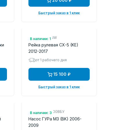
20 000 ₽
Быстрый заказ в 1 клик
Арт.: M50341NW
В наличии: 1
ки
Рейка рулевая CX-5 (KE)
2012-2017
от 1 рабочего дня
15 100 ₽
Быстрый заказ в 1 клик
Арт.: B37F32600BБУ
В наличии: 3
й
Насос ГУРа M3 (BK) 2006-
2009