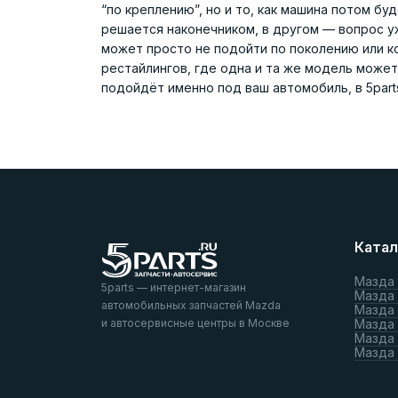
“по креплению”, но и то, как машина потом б
решается наконечником, в другом — вопрос уж
может просто не подойти по поколению или к
рестайлингов, где одна и та же модель может
подойдёт именно под ваш автомобиль, в 5part
Катал
Мазда
5parts — интернет-магазин
Мазда
автомобильных запчастей Mazda
Мазда
и автосервисные центры в Москве
Мазда 
Мазда 
Мазда