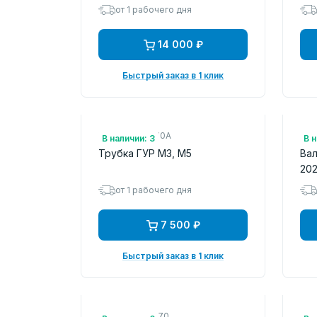
от 1 рабочего дня
14 000 ₽
Быстрый заказ в 1 клик
Арт.: BPY132410A
Арт
В наличии: 3
В н
Трубка ГУР M3, M5
Вал
20
от 1 рабочего дня
7 500 ₽
Быстрый заказ в 1 клик
Арт.: P5PR20370
Арт