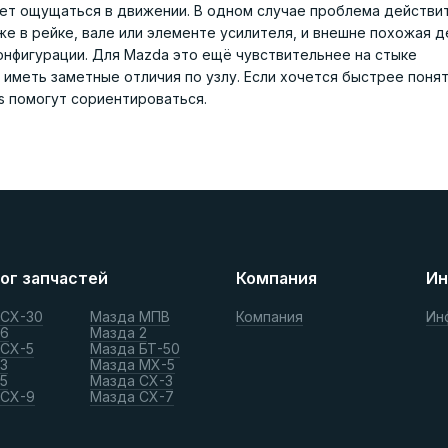
удет ощущаться в движении. В одном случае проблема действи
е в рейке, вале или элементе усилителя, и внешне похожая д
онфигурации. Для Mazda это ещё чувствительнее на стыке
 иметь заметные отличия по узлу. Если хочется быстрее понят
s помогут сориентироваться.
ог запчастей
Компания
Ин
 СХ-30
Мазда МПВ
Компания
Ин
 6
Мазда 2
 СХ-5
Мазда БТ-50
3
Мазда МХ-5
5
Мазда СХ-3
 СХ-9
Мазда СХ-7