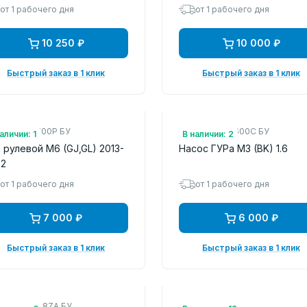
от 1 рабочего дня
от 1 рабочего дня
10 250 ₽
10 000 ₽
Быстрый заказ в 1 клик
Быстрый заказ в 1 клик
.: GHT232100P БУ
Арт.: BP4M32600C БУ
аличии: 1
В наличии: 2
 рулевой M6 (GJ,GL) 2013-
Насос ГУРа M3 (BK) 1.6
22
от 1 рабочего дня
от 1 рабочего дня
7 000 ₽
6 000 ₽
Быстрый заказ в 1 клик
Быстрый заказ в 1 клик
.: K0706788ZA БУ
Арт.: CE0896