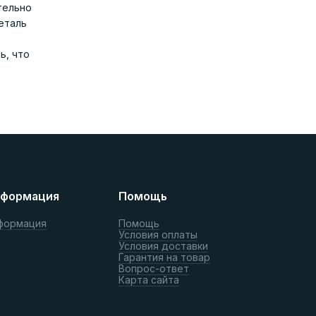
тельно
еталь
ь, что
формация
Помощь
формация
Помощь
Условия оплаты
Условия доставки
Гарантия на товар
Вопрос-ответ
Карта сайта