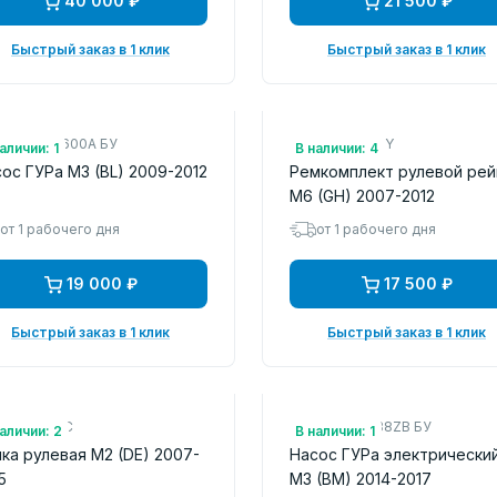
40 000 ₽
21 500 ₽
Быстрый заказ в 1 клик
Быстрый заказ в 1 клик
.: BBM532600A БУ
Арт.: GS1F3212Y
аличии: 1
В наличии: 4
ос ГУРа M3 (BL) 2009-2012
Ремкомплект рулевой рей
M6 (GH) 2007-2012
от 1 рабочего дня
от 1 рабочего дня
19 000 ₽
17 500 ₽
Быстрый заказ в 1 клик
Быстрый заказ в 1 клик
.: 1GS4301C
Арт.: BHN16788ZB БУ
аличии: 2
В наличии: 1
ка рулевая M2 (DE) 2007-
Насос ГУРа электрически
5
M3 (BM) 2014-2017