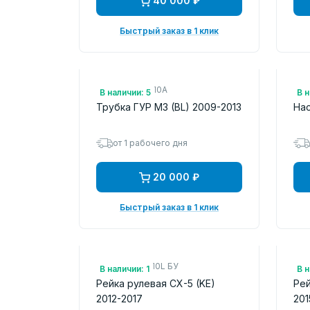
40 000 ₽
Быстрый заказ в 1 клик
Арт.: BBY132410A
Арт
В наличии: 5
В н
Трубка ГУР M3 (BL) 2009-2013
Нас
от 1 рабочего дня
20 000 ₽
Быстрый заказ в 1 клик
Арт.: KD3132110L БУ
Арт
В наличии: 1
В н
Рейка рулевая CX-5 (KE)
Рей
2012-2017
201