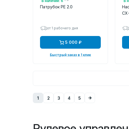
В наличии: 6
В н
Патрубок PE 2.0
Нас
CX-
от 1 рабочего дня
5 000 ₽
Быстрый заказ в 1 клик
1
2
3
4
5
Рулевое управлен