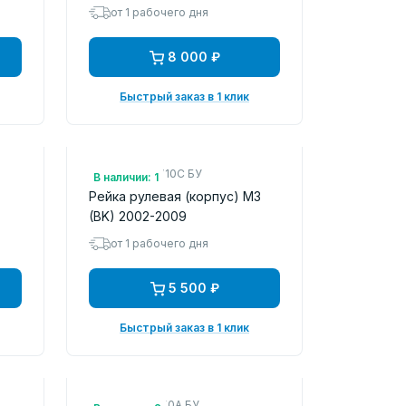
от 1 рабочего дня
8 000 ₽
Быстрый заказ в 1 клик
Арт.: CC3032110C БУ
В наличии: 1
Рейка рулевая (корпус) M3
(BK) 2002-2009
от 1 рабочего дня
5 500 ₽
Быстрый заказ в 1 клик
Арт.: KD3132150A БУ