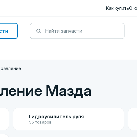
Как купить
О к
сти
правление
вление Мазда
Гидроусилитель руля
55 товаров