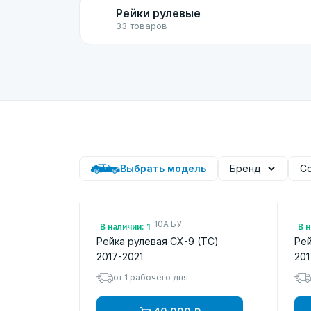
Рейки рулевые
33 товаров
Выбрать модель
Бренд
С
Арт.: TK4832110A БУ
Арт
В наличии: 1
В н
Рейка рулевая CX-9 (TС)
Рей
2017-2021
201
от 1 рабочего дня