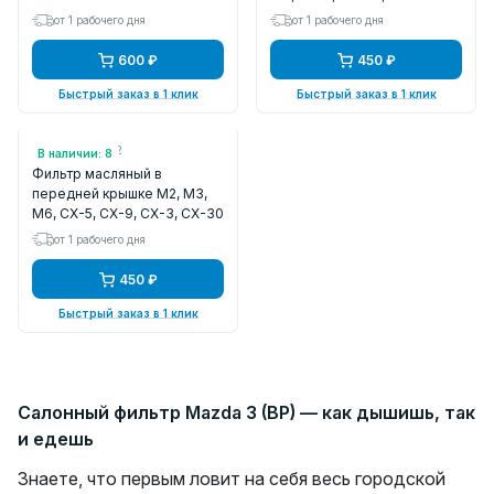
от 1 рабочего дня
от 1 рабочего дня
600 ₽
450 ₽
Быстрый заказ в 1 клик
Быстрый заказ в 1 клик
Арт.: ZJ50143X2
В наличии: 8
Фильтр масляный в
передней крышке M2, M3,
M6, CX-5, CX-9, CX-3, CX-30
от 1 рабочего дня
450 ₽
Быстрый заказ в 1 клик
Салонный фильтр Mazda 3 (BP) — как дышишь, так
и едешь
Знаете, что первым ловит на себя весь городской