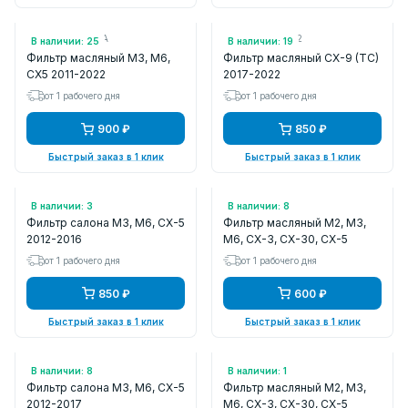
Арт.: SH0114302A
Арт.: PY8W14302
В наличии: 25
В наличии: 19
Фильтр масляный M3, M6,
Фильтр масляный CX-9 (TC)
CX5 2011-2022
2017-2022
от 1 рабочего дня
от 1 рабочего дня
900 ₽
850 ₽
Быстрый заказ в 1 клик
Быстрый заказ в 1 клик
Арт.: K1316
Арт.: C901
В наличии: 3
В наличии: 8
Фильтр салона M3, M6, CX-5
Фильтр масляный M2, M3,
2012-2016
M6, CX-3, CX-30, CX-5
от 1 рабочего дня
от 1 рабочего дня
850 ₽
600 ₽
Быстрый заказ в 1 клик
Быстрый заказ в 1 клик
Арт.: IF3400P
Арт.: OP5951
В наличии: 8
В наличии: 1
Фильтр салона M3, M6, CX-5
Фильтр масляный M2, M3,
2012-2017
M6, CX-3, CX-30, CX-5