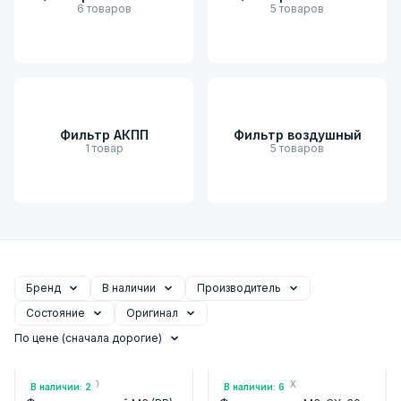
6 товаров
5 товаров
Фильтр АКПП
Фильтр воздушный
1 товар
5 товаров
Бренд
В наличии
Производитель
Состояние
Оригинал
По цене (сначала дорогие)
Арт.: S801133A0
Арт.: BDGF61J6X
В наличии: 2
В наличии: 6