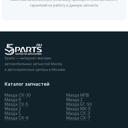
гарантией на работу и данную запчасть
5parts — интернет-магазин
автомобильных запчастей Mazda
и автосервисные центры в Москве
Каталог запчастей
Мазда СХ-30
Мазда МПВ
Мазда 6
Мазда 2
Мазда СХ-5
Мазда БТ-50
Мазда 3
Мазда МХ-5
Мазда 5
Мазда СХ-3
Мазда СХ-9
Мазда СХ-7