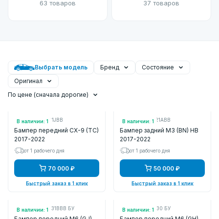
63 товаров
37 товаров
Выбрать модель
Бренд
Состояние
Оригинал
По цене (сначала дорогие)
Арт.: TK7150031JBB
Арт.: B63B50221ABB
В наличии: 1
В наличии: 1
Бампер передний CX-9 (TC)
Бампер задний M3 (BN) HB
2017-2022
2017-2022
от 1 рабочего дня
от 1 рабочего дня
70 000 ₽
50 000 ₽
Быстрый заказ в 1 клик
Быстрый заказ в 1 клик
Арт.: GHR250031BBB БУ
Арт.: GAP450030 БУ
В наличии: 1
В наличии: 1
Бампер передний M6 (GJ)
Бампер передний M6 (GH)