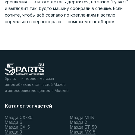
крепления — в итоге деталь держится, но зазор “гуляет”
и выглядит так, будто машину собирали в спешке. Если
хотите, чтобы всё совпало по креплениям и встало
нормально с первого раза — поможем с подбором.
5parts — интернет-магазин
автомобильных запчастей Mazda
и автосервисные центры в Москве
Каталог запчастей
Мазда СХ-30
Мазда МПВ
Мазда 6
Мазда 2
Мазда СХ-5
Мазда БТ-50
Мазда 3
Мазда МХ-5