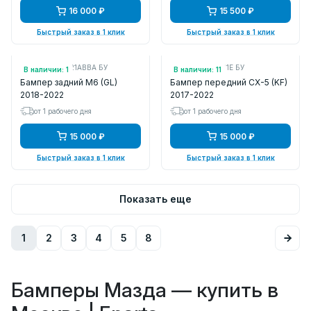
16 000 ₽
15 500 ₽
Быстрый заказ в 1 клик
Быстрый заказ в 1 клик
Арт.: GSK150221ABBA БУ
Арт.: KB8A50031E БУ
В наличии: 1
В наличии: 11
Бампер задний M6 (GL)
Бампер передний CX-5 (KF)
2018-2022
2017-2022
от 1 рабочего дня
от 1 рабочего дня
15 000 ₽
15 000 ₽
Быстрый заказ в 1 клик
Быстрый заказ в 1 клик
Показать еще
1
2
3
4
5
8
Бамперы Мазда — купить в