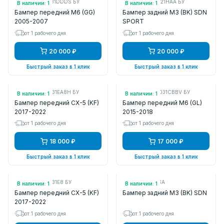
Арт.: GR1B50031DDDS БУ
Арт.: BN9C50221HAA БУ
В наличии: 1
В наличии: 1
Бампер передний M6 (GG)
Бампер задний M3 (BK) SDN
2005-2007
SPORT
от 1 рабочего дня
от 1 рабочего дня
20 000 ₽
20 000 ₽
Быстрый заказ в 1 клик
Быстрый заказ в 1 клик
Арт.: KB8A50031EA8H БУ
Арт.: GMM650031CBBV БУ
В наличии: 1
В наличии: 1
Бампер передний CX-5 (KF)
Бампер передний M6 (GL)
2017-2022
2015-2018
от 1 рабочего дня
от 1 рабочего дня
18 000 ₽
17 000 ₽
Быстрый заказ в 1 клик
Быстрый заказ в 1 клик
Арт.: KB8A50031E8 БУ
Арт.: MZ04113BA
В наличии: 1
В наличии: 1
Бампер передний CX-5 (KF)
Бампер задний M3 (BK) SDN
2017-2022
от 1 рабочего дня
от 1 рабочего дня