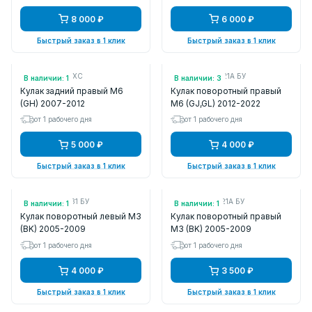
8 000 ₽
6 000 ₽
Быстрый заказ в 1 клик
Быстрый заказ в 1 клик
Арт.: GS1D2611XC
Арт.: GHP933021A БУ
В наличии: 1
В наличии: 3
Кулак задний правый M6
Кулак поворотный правый
(GH) 2007-2012
M6 (GJ,GL) 2012-2022
от 1 рабочего дня
от 1 рабочего дня
5 000 ₽
4 000 ₽
Быстрый заказ в 1 клик
Быстрый заказ в 1 клик
Арт.: BR5S33031 БУ
Арт.: BR5S33021A БУ
В наличии: 1
В наличии: 1
Кулак поворотный левый M3
Кулак поворотный правый
(BK) 2005-2009
M3 (BK) 2005-2009
от 1 рабочего дня
от 1 рабочего дня
4 000 ₽
3 500 ₽
Быстрый заказ в 1 клик
Быстрый заказ в 1 клик