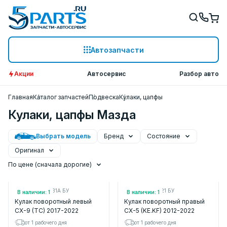
Автозапчасти
Акции
Автосервис
Разбор авто
Главная
Каталог запчастей
Подвеска
Кулаки, цапфы
Кулаки, цапфы Мазда
Выбрать модель
Бренд
Состояние
Оригинал
По цене (сначала дорогие)
Арт.: TN3933031A БУ
Арт.: KD3533021 БУ
В наличии: 1
В наличии: 1
Кулак поворотный левый
Кулак поворотный правый
CX-9 (TC) 2017-2022
CX-5 (KE.KF) 2012-2022
от 1 рабочего дня
от 1 рабочего дня