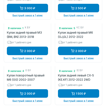
3 000 ₽
2 500 ₽
Быстрый заказ в 1 клик
Быстрый заказ в 1 клик
Арт.: B45A2611X БУ
Арт.: GHP92611XC БУ
В наличии: 1
В наличии: 5
Кулак задний правый M3
Кулак задний правый M6
(BM, BN) 2013-2018
(GJ,GL) 2012-2022
от 1 рабочего дня
от 1 рабочего дня
2 000 ₽
2 000 ₽
Быстрый заказ в 1 клик
Быстрый заказ в 1 клик
Арт.: GR1A33020 БУ
Арт.: KD312612XE БУ
В наличии: 4
В наличии: 2
Кулак поворотный правый
Кулак задний левый CX-5
M6 (GG) 2002-2007
(KE.KF) 2012-2022 2WD
от 1 рабочего дня
от 1 рабочего дня
2 000 ₽
1 500 ₽
Быстрый заказ в 1 клик
Быстрый заказ в 1 клик