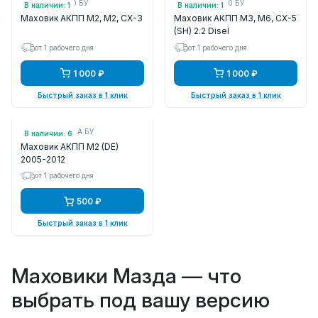
Арт.: FZ1119020 БУ
Арт.: FZ3F19020 БУ
В наличии: 1
В наличии: 1
Маховик АКПП M2, M2, CX-3
Маховик АКПП M3, M6, CX-5
(SH) 2.2 Disel
от 1 рабочего дня
от 1 рабочего дня
1 000 ₽
1 000 ₽
Быстрый заказ в 1 клик
Быстрый заказ в 1 клик
Арт.: FN1119020A БУ
В наличии: 6
Маховик АКПП M2 (DE)
2005-2012
от 1 рабочего дня
500 ₽
Быстрый заказ в 1 клик
Маховики Мазда — что
выбрать под вашу версию