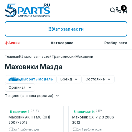
0
Автозапчасти
Акции
Автосервис
Разбор авто
Главная
Каталог запчастей
Трансмиссия
Маховики
Маховики Мазда
Выбрать модель
Бренд
Состояние
Оригинал
По цене (сначала дорогие)
Арт.: FNE211500B БУ
Арт.: AW1019020 БУ
В наличии: 1
В наличии: 14
Маховик АКПП M6 (GH)
Маховик CX-7 2.3 2006-
2007-2012
2012
от 1 рабочего дня
от 1 рабочего дня