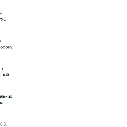
и
РУС
я
торону
да
ужный
ыльник
не
X-9,