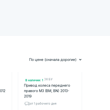
По цене (сначала дорогие)
Арт.: FTC12550X БУ
В наличии: 1
о
Привод колеса переднего
012
правого M3 (BM, BN) 2013-
2019
от 1 рабочего дня