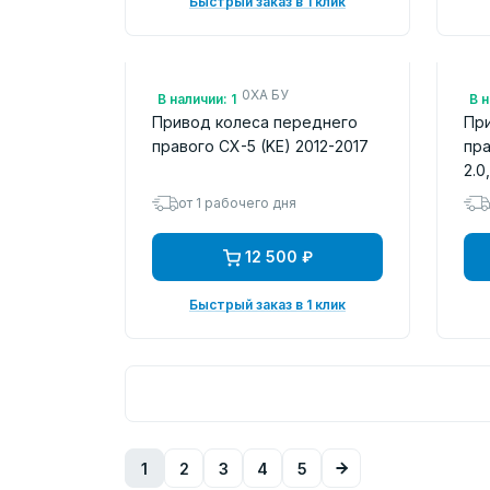
Быстрый заказ в 1 клик
Арт.: FTB22550XA БУ
Арт
В наличии: 1
В н
Привод колеса переднего
Пр
правого CX-5 (KE) 2012-2017
пра
2.0
от 1 рабочего дня
12 500 ₽
Быстрый заказ в 1 клик
1
2
3
4
5