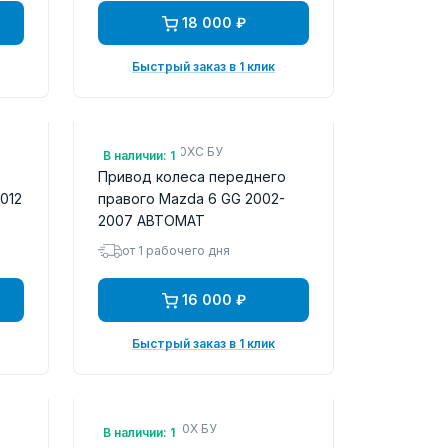
18 000 ₽
Быстрый заказ в 1 клик
Арт.: GP182550XC БУ
В наличии: 1
о
Привод колеса переднего
012
правого Mazda 6 GG 2002-
2007 АВТОМАТ
от 1 рабочего дня
16 000 ₽
Быстрый заказ в 1 клик
Арт.: FTB62560X БУ
В наличии: 1