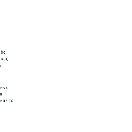
лёс
зда)
у
вных
а
 на что