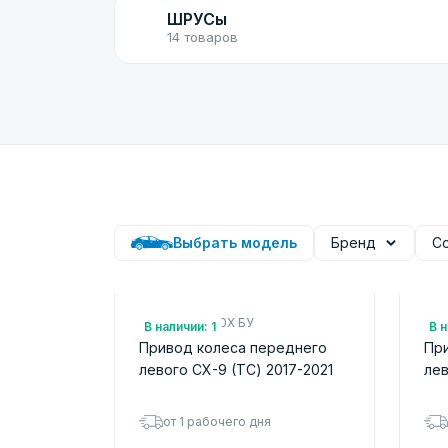
ШРУСы
14 товаров
Выбрать модель
Бренд
С
Арт.: FTF12560X БУ
Арт
В наличии: 1
В н
Привод колеса переднего
Пр
левого CX-9 (TС) 2017-2021
лев
от 1 рабочего дня