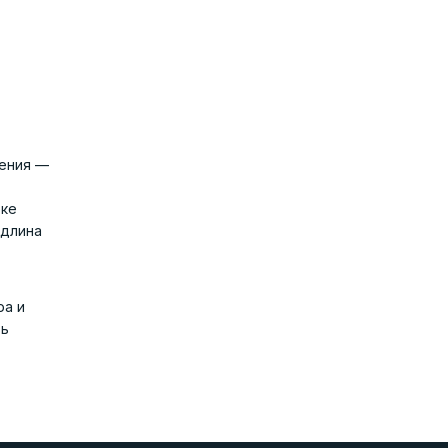
шения —
рке
 длина
ра и
ть