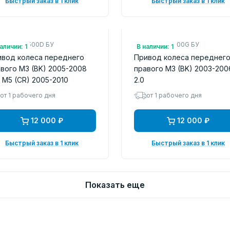
Быстрый заказ в 1 клик
Быстрый заказ в 1 клик
.: GG3425500D БУ
Арт.: GG2525500G БУ
аличии: 1
В наличии: 1
ивод колеса переднего
Привод колеса переднег
вого M3 (BK) 2005-2008
правого M3 (BK) 2003-200
, M5 (CR) 2005-2010
2.0
от 1 рабочего дня
от 1 рабочего дня
12 000 ₽
12 000 ₽
Быстрый заказ в 1 клик
Быстрый заказ в 1 клик
Показать еще