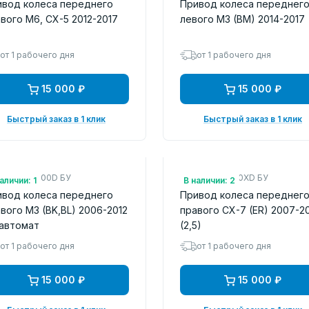
ивод колеса переднего
Привод колеса переднег
вого M6, CX-5 2012-2017
левого M3 (BM) 2014-2017
от 1 рабочего дня
от 1 рабочего дня
15 000 ₽
15 000 ₽
Быстрый заказ в 1 клик
Быстрый заказ в 1 клик
.: FG0625500D БУ
Арт.: GD722550XD БУ
аличии: 1
В наличии: 2
ивод колеса переднего
Привод колеса переднег
вого M3 (BK,BL) 2006-2012
правого CX-7 (ER) 2007-2
 автомат
(2,5)
от 1 рабочего дня
от 1 рабочего дня
15 000 ₽
15 000 ₽