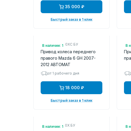
35 000 ₽
Быстрый заказ в 1 клик
Арт.: GP342550XC БУ
Арт
В наличии: 1
В н
Привод колеса переднего
Пр
правого Mazda 6 GH 2007-
пра
2012 АВТОМАТ
от 1 рабочего дня
18 000 ₽
Быстрый заказ в 1 клик
Арт.: FTB62550X БУ
Арт
В наличии: 1
В н