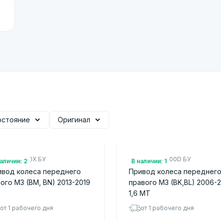
остояние
Оригинал
.: FTC12560X БУ
Арт.: FG0525500D БУ
аличии: 2
В наличии: 1
ивод колеса переднего
Привод колеса переднег
ого M3 (BM, BN) 2013-2019
правого M3 (BK,BL) 2006-2
1,6 MТ
от 1 рабочего дня
от 1 рабочего дня