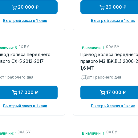
20 000 ₽
20 000 ₽
Быстрый заказ в 1 клик
Быстрый заказ в 1 клик
.: FTB82550X БУ
Арт.: FG3325500A БУ
аличии: 5
В наличии: 1
ивод колеса переднего
Привод колеса переднег
вого CX-5 2012-2017
правого M3 (BK,BL) 2006-2
1,6 MТ
от 1 рабочего дня
от 1 рабочего дня
17 000 ₽
17 000 ₽
Быстрый заказ в 1 клик
Быстрый заказ в 1 клик
.: FTB12550XA БУ
Арт.: FTB82560X БУ
аличии: 1
В наличии: 1