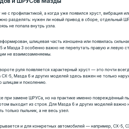
одов и ШРУСов Мазды
е с профилактикой, а когда уже появился хруст, вибрация ил
ажно разделять: нужен ли новый привод в сборе, отдельный Ш
рязь не попала внутрь узла.
еформирован, шлицевая часть изношена или появилась сильна
-5 и Мазда 3 особенно важно не перепутать правую и левую с
ции не взаимозаменяемы.
вороте руля появляется характерный хруст — это почти всег
 CX-5, Мазда 6 и других моделей здесь важен не только нар
по шлицам и поколению.
е при замене ШРУСа, но на практике именно повреждённый п
отом выходит из строя. Для Мазда 6 и других моделей важно 
 только пыльник, а не весь узел.
крывается и для конкретных автомобилей — например, CX-5, C