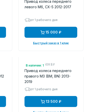
о
Привод колеса переднего
левого M6, CX-5 2012-2017
от 1 рабочего дня
15 000 ₽
Быстрый заказ в 1 клик
Арт.: GDC32550X БУ
В наличии: 1
о
Привод колеса переднего
012
правого M3 (BM, BN) 2013-
2019
от 1 рабочего дня
13 500 ₽