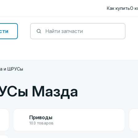
Как купить
О к
сти
а и ШРУСы
РУСы Мазда
Приводы
103 товаров