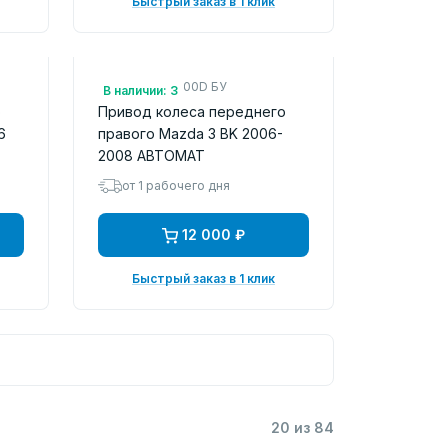
Быстрый заказ в 1 клик
Арт.: GG4425500D БУ
В наличии: 3
о
Привод колеса переднего
6
правого Mazda 3 BK 2006-
2008 АВТОМАТ
от 1 рабочего дня
12 000 ₽
Быстрый заказ в 1 клик
20 из 84