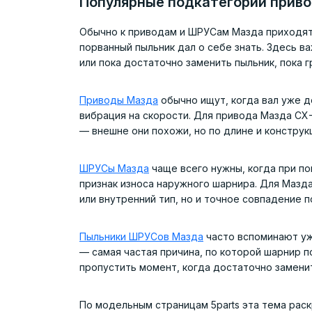
Популярные подкатегории прив
Обычно к приводам и ШРУСам Мазда приходят н
порванный пыльник дал о себе знать. Здесь в
или пока достаточно заменить пыльник, пока г
Приводы Мазда
обычно ищут, когда вал уже д
вибрация на скорости. Для привода Мазда CX
— внешне они похожи, но по длине и конструк
ШРУСы Мазда
чаще всего нужны, когда при по
признак износа наружного шарнира. Для Мазда
или внутренний тип, но и точное совпадение 
Пыльники ШРУСов Мазда
часто вспоминают уж
— самая частая причина, по которой шарнир п
пропустить момент, когда достаточно заменить
По модельным страницам 5parts эта тема рас