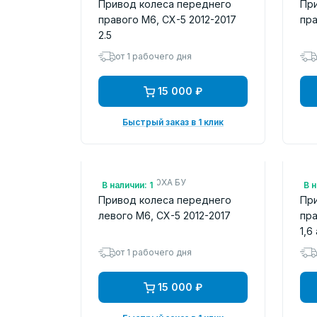
Привод колеса переднего
Пр
правого M6, CX-5 2012-2017
пра
2.5
от 1 рабочего дня
15 000 ₽
Быстрый заказ в 1 клик
Арт.: FTB12560XA БУ
Арт
В наличии: 1
В н
Привод колеса переднего
Пр
левого M6, CX-5 2012-2017
пра
1,6
от 1 рабочего дня
15 000 ₽