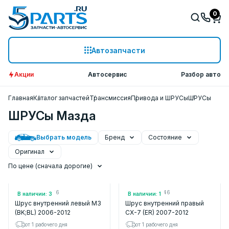
0
Автозапчасти
Акции
Автосервис
Разбор авто
Главная
Каталог запчастей
Трансмиссия
Привода и ШРУСы
ШРУСы
ШРУСы Мазда
Выбрать модель
Бренд
Состояние
Оригинал
По цене (сначала дорогие)
Арт.: NPWMZ026
Арт.: NPWMZ046
В наличии: 3
В наличии: 1
Шрус внутренний левый M3
Шрус внутренний правый
(BK;BL) 2006-2012
CX-7 (ER) 2007-2012
от 1 рабочего дня
от 1 рабочего дня