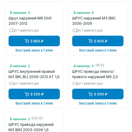
Арт.: MA052
Арт.: MA049
В наличии: 3
В наличии: 4
Шрус наружний M6 (GH)
ШРУС наружний M3 (BK)
2007-2012
2006-2009
от 1 рабочего дня
от 1 рабочего дня
3 850 ₽
3 600 ₽
Быстрый заказ в 1 клик
Быстрый заказ в 1 клик
Арт.: GO2504
Арт.: GG3125600B БУ
В наличии: 2
В наличии: 5
ШРУС внутренний правый
ШРУС привода левого/
M3 (BK, BL) 2006-2012 АT 1,6
правого наружний M6 2,0
от 1 рабочего дня
от 1 рабочего дня
3 200 ₽
3 000 ₽
Быстрый заказ в 1 клик
Быстрый заказ в 1 клик
Арт.: FG0525720DD БУ
В наличии: 3
ШРУС привода наружний
M3 (BK) 2003-2006 1,6