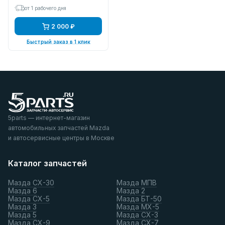
от 1 рабочего дня
2 000 ₽
Быстрый заказ в 1 клик
5parts — интернет-магазин
автомобильных запчастей Mazda
и автосервисные центры в Москве
Каталог запчастей
Мазда СХ-30
Мазда МПВ
Мазда 6
Мазда 2
Мазда СХ-5
Мазда БТ-50
Мазда 3
Мазда МХ-5
Мазда 5
Мазда СХ-3
Мазда СХ-9
Мазда СХ-7