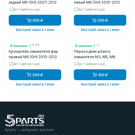
задний M6 (GH) 2007-2012
левый M6 (GH) 2010-2012
от 1 рабочего дня
от 1 рабочего дня
500 ₽
250 ₽
Быстрый заказ в 1 клик
Быстрый заказ в 1 клик
Арт.: GDK1518G4 БУ
Арт.: FE0367502
В наличии: 1
В наличии: 1
Кронштейн омывателя фар
Переходник шланга
правый M6 (GH) 2010-2012
омывателя M3, M5, M6
от 1 рабочего дня
от 1 рабочего дня
200 ₽
100 ₽
Быстрый заказ в 1 клик
Быстрый заказ в 1 клик
5parts — интернет-магазин