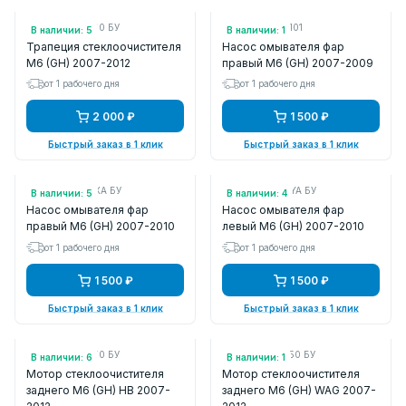
Арт.: GS1D67360 БУ
Арт.: STMZ261101
В наличии: 5
В наличии: 1
Трапеция стеклоочистителя
Насос омывателя фар
M6 (GH) 2007-2012
правый M6 (GH) 2007-2009
от 1 рабочего дня
от 1 рабочего дня
2 000 ₽
1 500 ₽
Быстрый заказ в 1 клик
Быстрый заказ в 1 клик
Арт.: GS1F5182XA БУ
Арт.: GS1F5182YA БУ
В наличии: 5
В наличии: 4
Насос омывателя фар
Насос омывателя фар
правый M6 (GH) 2007-2010
левый M6 (GH) 2007-2010
от 1 рабочего дня
от 1 рабочего дня
1 500 ₽
1 500 ₽
Быстрый заказ в 1 клик
Быстрый заказ в 1 клик
Арт.: GS1M67450 БУ
Арт.: GS2A67450 БУ
В наличии: 6
В наличии: 1
Мотор стеклоочистителя
Мотор стеклоочистителя
заднего M6 (GH) HB 2007-
заднего M6 (GH) WAG 2007-