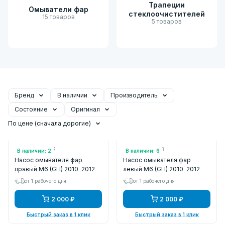
Трапеции
Омыватели фар
стеклоочистителей
15 товаров
5 товаров
Бренд
В наличии
Производитель
Состояние
Оригинал
По цене (сначала дорогие)
Арт.: FLMZ15182
Арт.: FLMZ15183
В наличии: 2
В наличии: 6
Насос омывателя фар
Насос омывателя фар
правый M6 (GH) 2010-2012
левый M6 (GH) 2010-2012
от 1 рабочего дня
от 1 рабочего дня
2 000 ₽
2 000 ₽
Быстрый заказ в 1 клик
Быстрый заказ в 1 клик