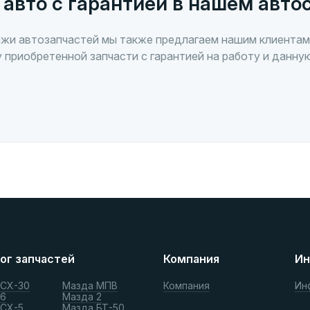
 авто с гарантией в нашем авто
жи автозапчастей мы также предлагаем нашим клиентам
 приобретенной запчасти с гарантией на работу и данну
ог запчастей
Компания
Ин
 СХ-30
Мазда МПВ
Компания
Ин
 6
Мазда 2
 СХ-5
Мазда БТ-50