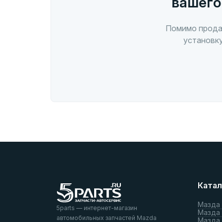
вашего
Помимо прода
установку
Катал
Мазда
5parts — интернет-магазин
Мазда
автомобильных запчастей Mazda
Мазда