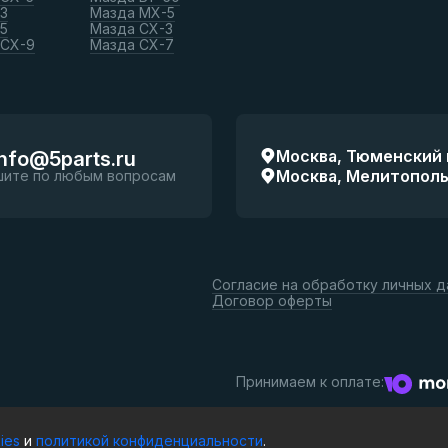
3
Мазда МХ-5
5
Мазда СХ-3
 СХ-9
Мазда СХ-7
Москва, Тюменский п
info@5parts.ru
Москва, Мелитопольск
шите по любым вопросам
Согласие на обработку личных 
Договор оферты
Принимаем к оплате:
ies
и
политикой конфиденциальности
.