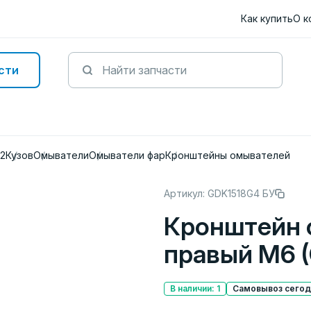
Как купить
О к
сти
12
Кузов
Омыватели
Омыватели фар
Кронштейны омывателей
Артикул: GDK1518G4 БУ
Кронштейн 
правый M6 (
В наличии: 1
Самовывоз сегодн