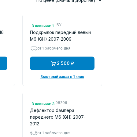
По цене (сначала дорогие)
Арт.: 3452387 БУ
В наличии: 1
M6
Подкрылок передний левый
M6 (GH) 2007-2009
от 1 рабочего дня
2 500 ₽
Быстрый заказ в 1 клик
Арт.: LZMZM608206
В наличии: 3
)
Дефлектор бампера
переднего M6 (GH) 2007-
2012
от 1 рабочего дня