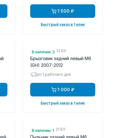
1 500 ₽
Быстрый заказ в 1 клик
Арт.: GS1EV3462 БУ
В наличии: 2
ый
Брызговик задний левый M6
(GH) 2007-2012
от 1 рабочего дня
1 000 ₽
Быстрый заказ в 1 клик
Арт.: GS1D56L21 БУ
В наличии: 1
ней
Пыльник задний левый M6