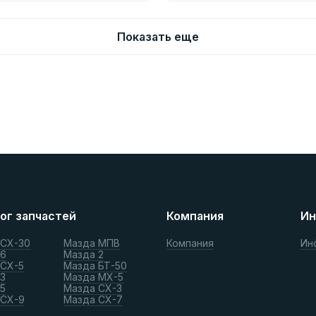
Показать еще
ог запчастей
Компания
Ин
 СХ-30
Мазда МПВ
Компания
Ин
 6
Мазда 2
 СХ-5
Мазда БТ-50
3
Мазда МХ-5
5
Мазда СХ-3
 СХ-9
Мазда СХ-7