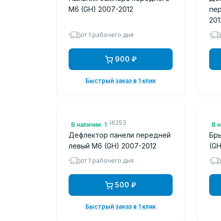
M6 (GH) 2007-2012
пер
201
от 1 рабочего дня
900 ₽
Быстрый заказ в 1 клик
Арт.: MVGS1D56253
Арт
В наличии: 1
В н
Дефлектор панели передней
Бры
левый M6 (GH) 2007-2012
(GH
от 1 рабочего дня
500 ₽
Быстрый заказ в 1 клик