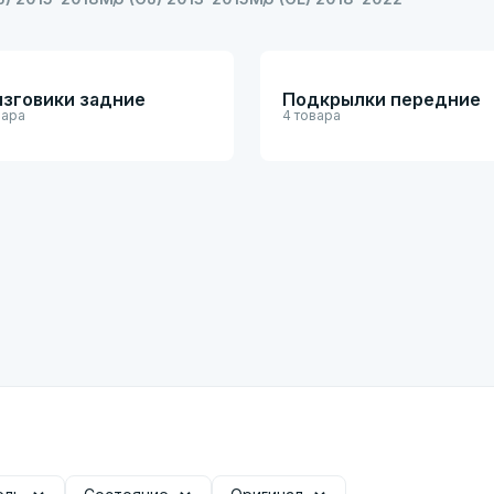
зговики задние
Подкрылки передние
вара
4 товара