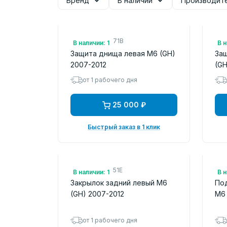
Бренд
В наличии
Производит
Арт.: GS1D56371B
Арт
В наличии: 1
В н
Защита днища левая M6 (GH)
За
2007-2012
(GH
от 1 рабочего дня
25 000 ₽
Быстрый заказ в 1 клик
Арт.: GS1D50351E
Арт
В наличии: 1
В н
Закрылок задний левый M6
По
(GH) 2007-2012
M6 
от 1 рабочего дня