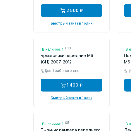
2 500 ₽
Быстрый заказ в 1 клик
Арт.: NLF3302F10
Арт
В наличии: 1
В н
Брызговики передние M6
По
(GH) 2007-2012
M6 
от 1 рабочего дня
1 400 ₽
Быстрый заказ в 1 клик
Арт.: FLMZ20105
Арт
В наличии: 1
В н
Пыльник бампера переднего
Де