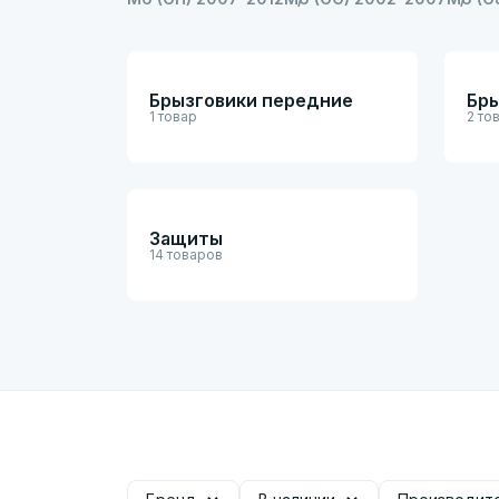
Брызговики передние
Бры
1 товар
2 то
Защиты
14 товаров