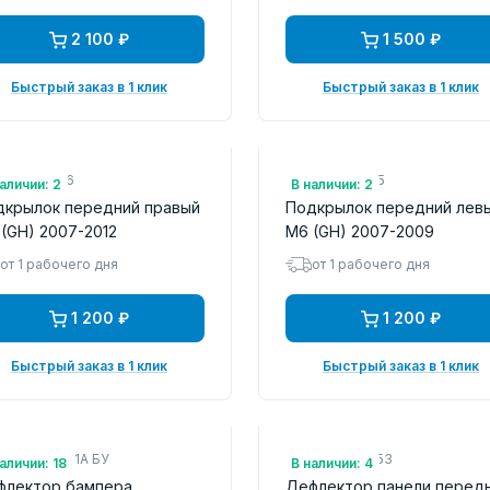
2 100 ₽
1 500 ₽
Быстрый заказ в 1 клик
Быстрый заказ в 1 клик
.: FLMZ6316
Арт.: FLMZ6315
аличии: 2
В наличии: 2
дкрылок передний правый
Подкрылок передний лев
(GH) 2007-2012
M6 (GH) 2007-2009
от 1 рабочего дня
от 1 рабочего дня
1 200 ₽
1 200 ₽
Быстрый заказ в 1 клик
Быстрый заказ в 1 клик
.: GS1D500S1A БУ
Арт.: GS1D56253
аличии: 18
В наличии: 4
флектор бампера
Дефлектор панели перед