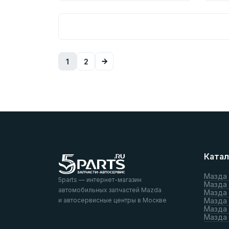
1
2
Катал
Мазда
5parts — интернет-магазин
Мазда
автомобильных запчастей Mazda
Мазда
и автосервисные центры в Москве
Мазда 
Мазда 
Мазда