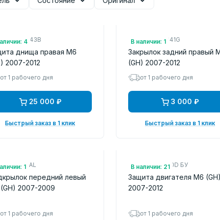
ель
Состояние
Оригинал
.: GS1D56343B
Арт.: GS1D50341G
аличии: 4
В наличии: 1
щита днища правая M6
Закрылок задний правый 
) 2007-2012
(GH) 2007-2012
от 1 рабочего дня
от 1 рабочего дня
25 000 ₽
3 000 ₽
Быстрый заказ в 1 клик
Быстрый заказ в 1 клик
.: MZ11078AL
Арт.: GS1D56110D БУ
аличии: 1
В наличии: 21
дкрылок передний левый
Защита двигателя M6 (GH
(GH) 2007-2009
2007-2012
от 1 рабочего дня
от 1 рабочего дня