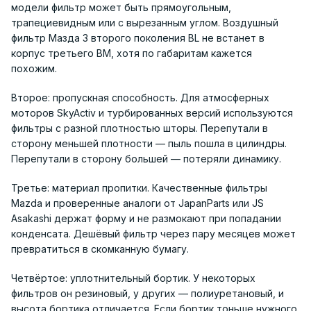
модели фильтр может быть прямоугольным,
трапециевидным или с вырезанным углом. Воздушный
фильтр Мазда 3 второго поколения BL не встанет в
корпус третьего BM, хотя по габаритам кажется
похожим.
Второе: пропускная способность. Для атмосферных
моторов SkyActiv и турбированных версий используются
фильтры с разной плотностью шторы. Перепутали в
сторону меньшей плотности — пыль пошла в цилиндры.
Перепутали в сторону большей — потеряли динамику.
Третье: материал пропитки. Качественные фильтры
Mazda и проверенные аналоги от JapanParts или JS
Asakashi держат форму и не размокают при попадании
конденсата. Дешёвый фильтр через пару месяцев может
превратиться в скомканную бумагу.
Четвёртое: уплотнительный бортик. У некоторых
фильтров он резиновый, у других — полиуретановый, и
высота бортика отличается. Если бортик тоньше нужного,