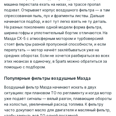
машина перестала ехать на низах, на трассе пропал
подхват. Открывает корпус воздушного фильтра — а там
спрессованная пыль, пух и фрагменты листвы. Дальше
начинается подбор, и вот тут легко взять не ту деталь.
На разных поколениях одной модели форма фильтра,
ширина гофры и уплотнительный бортик отличаются. На
Мазда CX-5 с атмосферным мотором и турбоверсией
стоят фильтры разной пропускной способности, и если
перепутать — мотор начнёт захлёбываться уже на
средних оборотах. Если не хочется разбираться во всех
этих нюансах в одиночку, в 5parts можно обратиться за
помощью с подбором.
Популярные фильтры воздушные Мазда
Воздушный фильтр Мазда начинают искать в двух
ситуациях: при плановом ТО по регламенту и когда мотор
уже подаёт сигналы — вялый разгон, плавающие обороты
на холостых, увеличенный расход топлива. К фильтру
часто докупают масло для двигателя и масляный фильтр,
чтобы закрыть всё ТО одной поставкой.