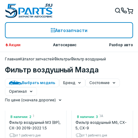
Автозапчасти
Акции
Автосервис
Разбор авто
Главная
Каталог запчастей
Фильтры
Фильтр воздушный
Фильтр воздушный Мазда
Выбрать модель
Бренд
Состояние
Оригинал
По цене (сначала дорогие)
Арт.: S801133A0
Арт.: SH01133A0A
В наличии: 2
В наличии: 3
Фильтр воздушный M3 (BP),
Фильтр воздушный M6, CX-
CX-30 2019-2022 1.5
5, CX-9
от 1 рабочего дня
от 1 рабочего дня