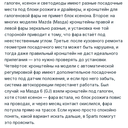
галоген, ксенон и светодиоды имеют разные посадочные
места под блоки розжига и драйверы, и кронштейн для
галогеновой фары не примет блок ксенона. Второе: на
многих моделях Mazda (Мазда) кронштейны правой и
левой фары зеркально разные, и установка «не той
стороной» приводит к тому, что фара встаёт под
неестественным углом. Третье: после кузовного ремонта
геометрия посадочного места может быть нарушена, и
тогда даже правильный кронштейн не даст идеального
прилегания — это нужно проверять до установки.
Четвёртое: кронштейны на модели с автоматической
регулировкой фар имеют дополнительное посадочное
место под датчик положения, и если про него забыть,
система автокоррекции перестанет работать. Был
случай: на Мазда 6 (GJ) взяли кронштейн под галоген,
хотя стоял ксенон — фара встала, но блок розжига повис
на проводах, и через месяц контакт окислился, фара
потухла прямо на трассе. Если нужно просто спокойно
понять, какой вариант искать дальше, в 5parts помогут
это прояснить.