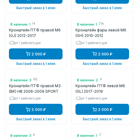
Быстрый заказ в 1 клик
Быстрый заказ в 1 клик
Арт.: G46L51684
Арт.: GDK450161A
В наличии: 1
В наличии: 1
Кронштейн ПТФ правой M6
Кронштейн фары левой M6
(GJ) 2012-2017
(GH) 2010-2012
от 1 рабочего дня
от 1 рабочего дня
2 000 ₽
2 000 ₽
Быстрый заказ в 1 клик
Быстрый заказ в 1 клик
Арт.: BR5V51684B
Арт.: G46L51694
В наличии: 3
В наличии: 2
Кронштейн ПТФ правой M3
Кронштейн ПТФ левой M6
(BK) HB 2006-2009 SPORT
(GL) 2017-2019
от 1 рабочего дня
от 1 рабочего дня
2 000 ₽
2 000 ₽
Быстрый заказ в 1 клик
Быстрый заказ в 1 клик
Арт.: BPYM510J6
Арт.: BPYK510A7
В наличии: 3
В наличии: 1