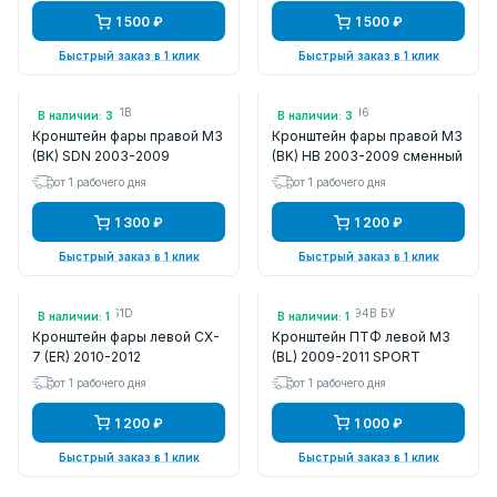
1 500 ₽
1 500 ₽
Быстрый заказ в 1 клик
Быстрый заказ в 1 клик
Арт.: BN8V50151B
Арт.: BPYM510H6
В наличии: 3
В наличии: 3
Кронштейн фары правой M3
Кронштейн фары правой M3
(BK) SDN 2003-2009
(BK) HB 2003-2009 сменный
от 1 рабочего дня
от 1 рабочего дня
1 300 ₽
1 200 ₽
Быстрый заказ в 1 клик
Быстрый заказ в 1 клик
Арт.: EH4450161D
Арт.: BDG851694B БУ
В наличии: 1
В наличии: 1
Кронштейн фары левой CX-
Кронштейн ПТФ левой M3
7 (ER) 2010-2012
(BL) 2009-2011 SPORT
от 1 рабочего дня
от 1 рабочего дня
1 200 ₽
1 000 ₽
Быстрый заказ в 1 клик
Быстрый заказ в 1 клик