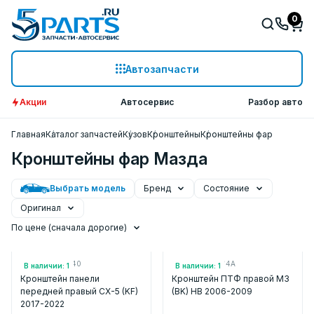
0
Автозапчасти
Акции
Автосервис
Разбор авто
Главная
Каталог запчастей
Кузов
Кронштейны
Кронштейны фар
Кронштейны фар Мазда
Выбрать модель
Бренд
Состояние
Оригинал
По цене (сначала дорогие)
Арт.: KB7W53140
Арт.: BS3E51684A
В наличии: 1
В наличии: 1
Кронштейн панели
Кронштейн ПТФ правой M3
передней правый CX-5 (KF)
(BK) HB 2006-2009
2017-2022