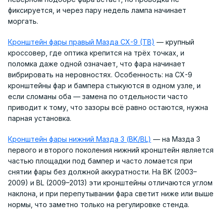
фиксируется, и через пару недель лампа начинает
моргать.
Кронштейн фары правый Мазда CX-9 (TB)
— крупный
кроссовер, где оптика крепится на трёх точках, и
поломка даже одной означает, что фара начинает
вибрировать на неровностях. Особенность: на CX-9
кронштейны фар и бампера стыкуются в одном узле, и
если сломаны оба — замена по отдельности часто
приводит к тому, что зазоры всё равно остаются, нужна
парная установка.
Кронштейн фары нижний Мазда 3 (BK/BL)
— на Мазда 3
первого и второго поколения нижний кронштейн является
частью площадки под бампер и часто ломается при
снятии фары без должной аккуратности. На BK (2003–
2009) и BL (2009–2013) эти кронштейны отличаются углом
наклона, и при перепутывании фара светит ниже или выше
нормы, что заметно только на регулировке стенда.