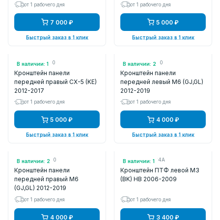
от 1 рабочего дня
от 1 рабочего дня
7 000 ₽
5 000 ₽
Быстрый заказ в 1 клик
Быстрый заказ в 1 клик
Арт.: KD5353140
Арт.: GHP954140
В наличии: 1
В наличии: 2
Кронштейн панели
Кронштейн панели
передней правый CX-5 (KE)
передней левый M6 (GJ,GL)
2012-2017
2012-2019
от 1 рабочего дня
от 1 рабочего дня
5 000 ₽
4 000 ₽
Быстрый заказ в 1 клик
Быстрый заказ в 1 клик
Арт.: GHP953140
Арт.: BS3E51694A
В наличии: 2
В наличии: 1
Кронштейн панели
Кронштейн ПТФ левой M3
передней правый M6
(BK) HB 2006-2009
(GJ,GL) 2012-2019
от 1 рабочего дня
от 1 рабочего дня
4 000 ₽
3 400 ₽