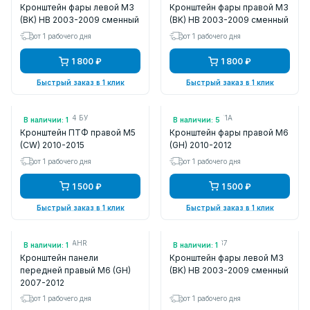
Кронштейн фары левой M3
Кронштейн фары правой M3
(BK) HB 2003-2009 сменный
(BK) HB 2003-2009 сменный
от 1 рабочего дня
от 1 рабочего дня
1 800 ₽
1 800 ₽
Быстрый заказ в 1 клик
Быстрый заказ в 1 клик
Арт.: C51551684 БУ
Арт.: GDK450151A
В наличии: 1
В наличии: 5
Кронштейн ПТФ правой M5
Кронштейн фары правой M6
(CW) 2010-2015
(GH) 2010-2012
от 1 рабочего дня
от 1 рабочего дня
1 500 ₽
1 500 ₽
Быстрый заказ в 1 клик
Быстрый заказ в 1 клик
Арт.: MZH1076AHR
Арт.: BPYK510B7
В наличии: 1
В наличии: 1
Кронштейн панели
Кронштейн фары левой M3
передней правый M6 (GH)
(BK) HB 2003-2009 сменный
2007-2012
от 1 рабочего дня
от 1 рабочего дня