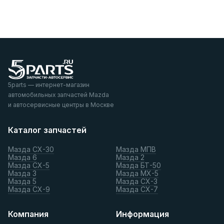
5parts — интернет-магазин
автомобильных запчастей Mazda
и автосервисные центры в Москве
Каталог запчастей
Мазда СХ-30
Мазда МПВ
Мазда 6
Мазда 2
Мазда СХ-5
Мазда БТ-50
Мазда 3
Мазда МХ-5
Мазда 5
Мазда СХ-3
Мазда СХ-9
Мазда СХ-7
Компания
Информация