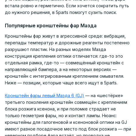
встала ровно и герметично. Если хочется сократить путь
до нужного решения, в 5parts помогут сузить поиск.
Популярные кронштейны фар Мазда
Кронштейны фар живут в агрессивной среде: вибрация,
перепады температур и дорожные реагенты постепенно
разрушают пластик. На разных моделях Мазда
конструкция крепления оптики отличается: где-то это
отдельная рамка, где-то — совмещённый кронштейн с
направляющей бампера, а на некоторых версиях —
кронштейн с интегрированным креплением омывателя.
Ниже — позиции, которые чаще всего ищут в 5parts.
Кронштейн фары левый Мазда 6 (GJ)
— на «шестёрке»
третьего поколения кронштейн совмещён с креплением
блока розжига ксенона, и при поломке страдает не
только геометрия фары, но и контакт лампы. Нюанс:
кронштейны для галогеновой и ксеноновой оптики на GJ
имеют разное посадочное место под блок розжига — при
неверном подборе фара встаёт, но проводка не