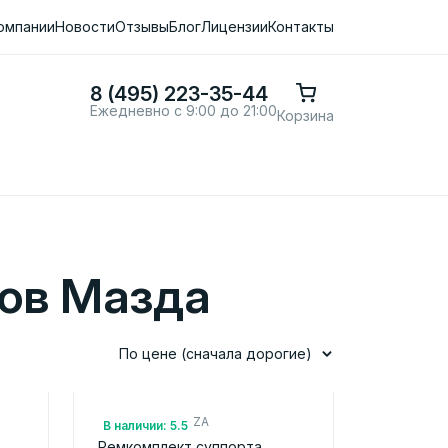
омпании
Новости
Отзывы
Блог
Лицензии
Контакты
8 (495) 223-35-44
Ежедневно с 9:00 до 21:00
Корзина
ов Мазда
По цене (сначала дорогие)
Арт.: GHY93326ZA
В наличии: 5.5
Ремкомплект суппорта