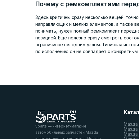
Почему с ремкомплектами перед
Здесь критичны сразу несколько вещей: точн
направляющих и мелких элементов, а также в
понимать, нужен полный ремкомплект передне
позицией. Ещё полезно сразу смотреть состоя
ограничивается одним узлом. Типичная история
по исполнению он не совпадает с конкретным
Катал
Мазда
5parts — интернет-магазин
Мазда
автомобильных запчастей Mazda
Мазда
и автосервисные центры в Москве
Мазда 