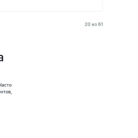
20 из 61
а
 Часто
нтов,