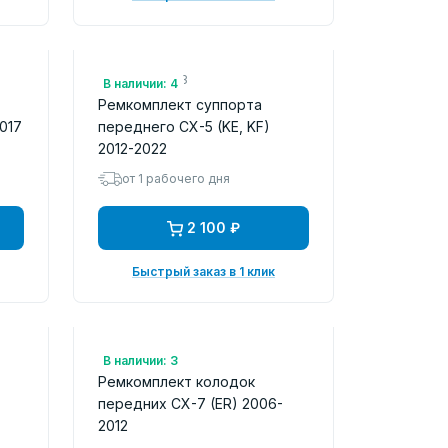
Арт.: 26010783
В наличии: 4
Ремкомплект суппорта
017
переднего CX-5 (KE, KF)
2012-2022
от 1 рабочего дня
2 100 ₽
Быстрый заказ в 1 клик
Арт.: PFK612
В наличии: 3
Ремкомплект колодок
передних CX-7 (ER) 2006-
2012