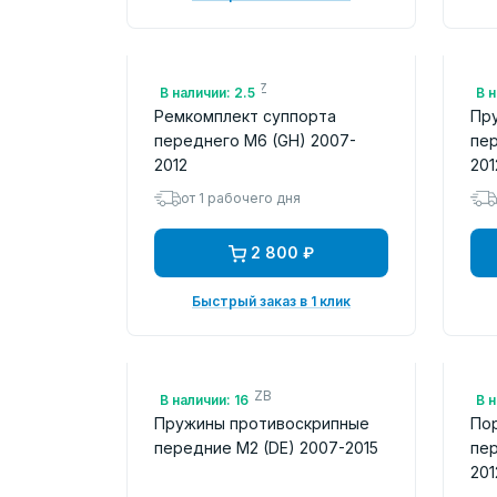
Арт.: GPYB3326Z
Арт
В наличии: 2.5
В н
Ремкомплект суппорта
Пр
переднего M6 (GH) 2007-
пер
2012
201
от 1 рабочего дня
2 800 ₽
Быстрый заказ в 1 клик
Арт.: DFY13329ZB
Арт
В наличии: 16
В н
Пружины противоскрипные
По
передние M2 (DE) 2007-2015
пер
201