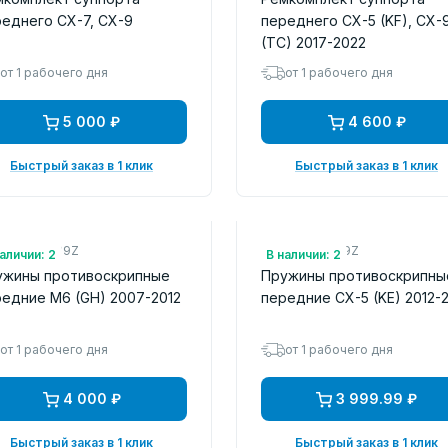
еднего CX-7, CX-9
переднего CX-5 (KF), CX-
(TC) 2017-2022
от 1 рабочего дня
от 1 рабочего дня
5 000 ₽
4 600 ₽
Быстрый заказ в 1 клик
Быстрый заказ в 1 клик
.: GSYD3329Z
Арт.: K0Y13329Z
аличии: 2
В наличии: 2
ужины противоскрипные
Пружины противоскрипны
едние M6 (GH) 2007-2012
передние CX-5 (KE) 2012-
от 1 рабочего дня
от 1 рабочего дня
4 000 ₽
3 999.99 ₽
Быстрый заказ в 1 клик
Быстрый заказ в 1 клик