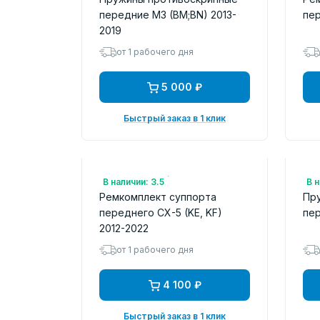
передние M3 (BM;BN) 2013-
пер
2019
от 1 рабочего дня
5 000 ₽
Быстрый заказ в 1 клик
Арт.: K0Y13326Z
Арт
В наличии: 3.5
В н
Ремкомплект суппорта
Пр
переднего CX-5 (KE, KF)
пер
2012-2022
от 1 рабочего дня
4 100 ₽
Быстрый заказ в 1 клик