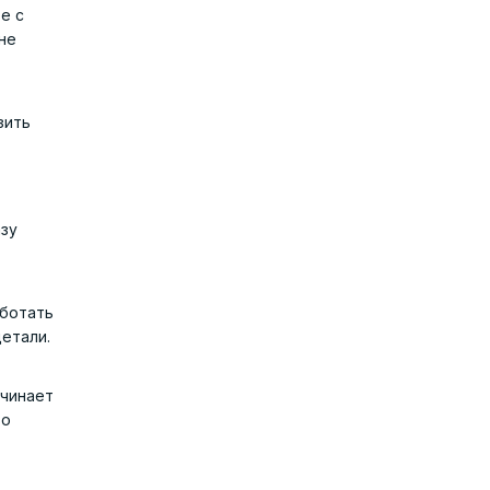
е с
не
зить
азу
аботать
етали.
ачинает
во