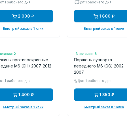
от 1 рабочего дня
от 1 рабочего дня
2 000 ₽
1 800 ₽
Быстрый заказ в 1 клик
Быстрый заказ в 1 клик
.: D42856A
Арт.: 257923
аличии: 2
В наличии: 6
ужины противоскрипные
Поршень суппорта
едние M6 (GH) 2007-2012
переднего M6 (GG) 2002-
2007
от 1 рабочего дня
от 1 рабочего дня
1 400 ₽
1 350 ₽
Быстрый заказ в 1 клик
Быстрый заказ в 1 клик