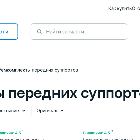
Как купить
О к
сти
Ремкомплекты передних суппортов
 передних суппорт
остояние
Оригинал
.: L2Y63326Z
Арт.: TKY83326Z
аличии: 4.5
В наличии: 4.5
мкомплект суппорта
Ремкомплект суппорта