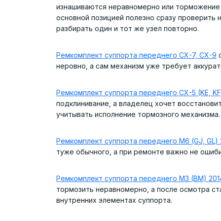
изнашиваются неравномерно или торможение 
основной позицией полезно сразу проверить 
разбирать один и тот же узел повторно.
Ремкомплект суппорта переднего CX-7, CX-9
о
неровно, а сам механизм уже требует аккурат
Ремкомплект суппорта переднего CX-5 (KE, KF
подклинивание, а владелец хочет восстановит
учитывать исполнение тормозного механизма.
Ремкомплект суппорта переднего M6 (GJ, GL) 
туже обычного, а при ремонте важно не ошиб
Ремкомплект суппорта переднего M3 (BM) 201
тормозить неравномерно, а после осмотра ста
внутренних элементах суппорта.