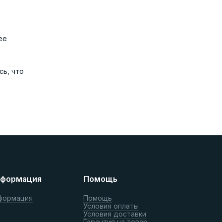
ее
сь, что
формация
Помощь
формация
Помощь
Условия оплаты
Условия доставки
Гарантия на товар