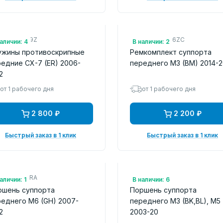
.: L2Y63329Z
Арт.: B4Y03326ZC
аличии: 4
В наличии: 2
ужины противоскрипные
Ремкомплект суппорта
едние CX-7 (ER) 2006-
переднего M3 (BM) 2014-2
2
от 1 рабочего дня
от 1 рабочего дня
2 800 ₽
2 200 ₽
Быстрый заказ в 1 клик
Быстрый заказ в 1 клик
.: 6BPR310RA
Арт.: 257911
аличии: 1
В наличии: 6
ршень суппорта
Поршень суппорта
еднего M6 (GH) 2007-
переднего M3 (BK,BL), M5
2
2003-20