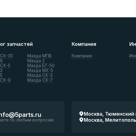
ог запчастей
Компания
Ин
 СХ-30
Мазда МПВ
Компания
Ин
 6
Мазда 2
 СХ-5
Мазда БТ-50
3
Мазда МХ-5
5
Мазда СХ-3
 СХ-9
Мазда СХ-7
Москва, Тюменский п
info@5parts.ru
Москва, Мелитопольск
шите по любым вопросам