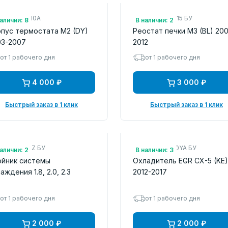
.: C605151H0A
Арт.: BBM461B15 БУ
аличии: 8
В наличии: 2
пус термостата M2 (DY)
Реостат печки M3 (BL) 20
03-2007
2012
от 1 рабочего дня
от 1 рабочего дня
4 000 ₽
3 000 ₽
Быстрый заказ в 1 клик
Быстрый заказ в 1 клик
.: L3331517Z БУ
Арт.: SH012030YA БУ
аличии: 2
В наличии: 3
ойник системы
Охладитель EGR CX-5 (KE)
аждения 1.8, 2.0, 2.3
2012-2017
от 1 рабочего дня
от 1 рабочего дня
2 000 ₽
2 000 ₽