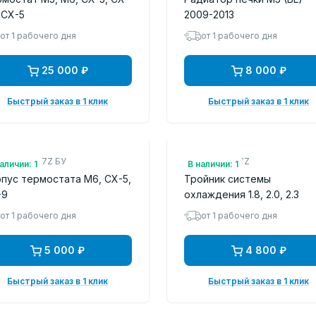
 CX-5
2009-2013
от 1 рабочего дня
от 1 рабочего дня
25 000 ₽
8 000 ₽
Быстрый заказ в 1 клик
Быстрый заказ в 1 клик
.: PY8W1517Z БУ
Арт.: L3271517Z
аличии: 1
В наличии: 1
пус термостата M6, CX-5,
Тройник системы
-9
охлаждения 1.8, 2.0, 2.3
от 1 рабочего дня
от 1 рабочего дня
5 000 ₽
4 800 ₽
Быстрый заказ в 1 клик
Быстрый заказ в 1 клик