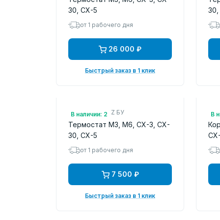
30, CX-5
30,
от 1 рабочего дня
26 000 ₽
Быстрый заказ в 1 клик
Арт.: PYFD1516Z БУ
Арт
В наличии: 2
В н
Термостат M3, M6, CX-3, CX-
Кор
30, CX-5
CX
от 1 рабочего дня
7 500 ₽
Быстрый заказ в 1 клик