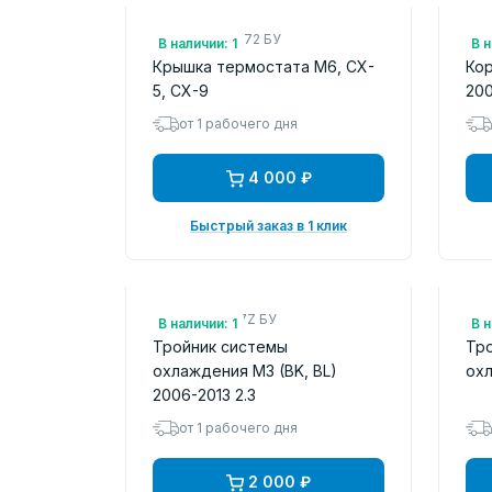
Арт.: PY8W15172 БУ
Арт
В наличии: 1
В н
Крышка термостата M6, CX-
Кор
5, CX-9
20
от 1 рабочего дня
4 000 ₽
Быстрый заказ в 1 клик
Арт.: L33X1517Z БУ
Арт
В наличии: 1
В н
Тройник системы
Тр
охлаждения M3 (BK, BL)
охл
2006-2013 2.3
от 1 рабочего дня
2 000 ₽