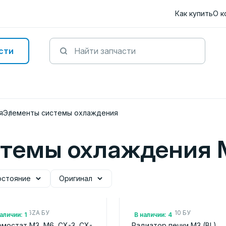
Как купить
О к
сти
я
Элементы системы охлаждения
темы охлаждения 
остояние
Оригинал
.: PYFD1516ZA БУ
Арт.: BBM561A10 БУ
аличии: 1
В наличии: 4
мостат M3, M6, CX-3, CX-
Радиатор печки M3 (BL)