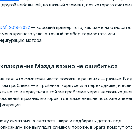
 другой небольшой, но важный элемент, без которого система
DM) 2019–2022
— хороший пример того, как даже на относите
амена крупного узла, а точный подбор термостата или
нфигурацию мотора.
охлаждения Мазда важно не ошибиться
на тем, что симптомы часто похожи, а решения — разные. В о
гом проблема — в тройнике, корпусе или переходнике, и если
ть не то и вернуться к той же проблеме через несколько дне
поколений и разных моторов, где даже внешне похожие элеме
фигурации.
ному симптому, а смотреть шире и подбирать деталь под
 описаниям всё выглядит слишком похоже, в 5parts помогут от