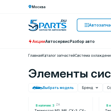
Москва
Автозапча
Акции
Автосервис
Разбор авто
Главная
Каталог запчастей
Система охлаждени
Элементы сис
Выбрать модель
Бренд
С
Арт.: PYFD1516ZA
Арт
В наличии: 3
В н
Термостат M3, M6, CX-3, CX-
Тер