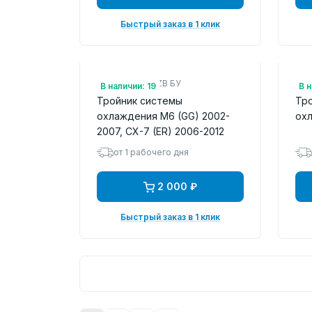
Быстрый заказ в 1 клик
Арт.: L3K91517ZB БУ
Арт
В наличии: 19
В н
Тройник системы
Тр
охлаждения M6 (GG) 2002-
ох
2007, CX-7 (ER) 2006-2012
от 1 рабочего дня
2 000 ₽
Быстрый заказ в 1 клик