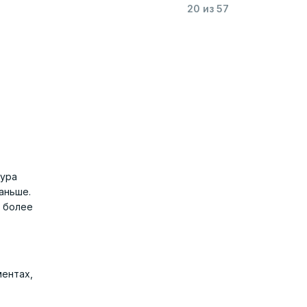
20 из 57
тура
аньше.
в более
ментах,