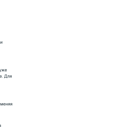
ли
 уже
е. Для
 меняя
я