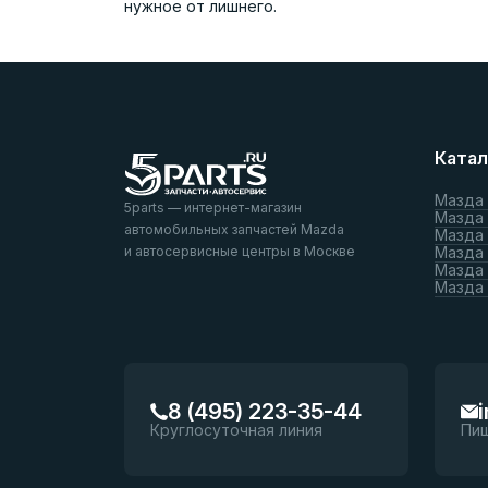
нужное от лишнего.
Катал
Мазда
5parts — интернет-магазин
Мазда
автомобильных запчастей Mazda
Мазда
и автосервисные центры в Москве
Мазда 
Мазда 
Мазда
8 (495) 223-35-44
Круглосуточная линия
Пи