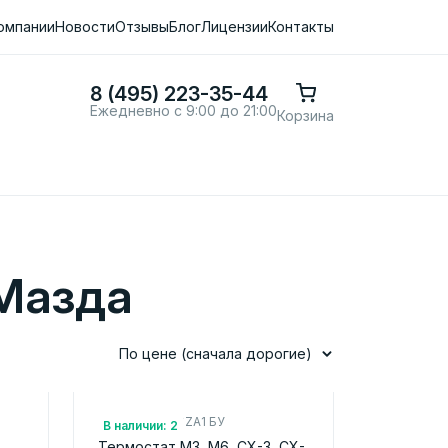
омпании
Новости
Отзывы
Блог
Лицензии
Контакты
8 (495) 223-35-44
Ежедневно с 9:00 до 21:00
Корзина
Мазда
По цене (сначала дорогие)
Арт.: PYFD1516ZA1 БУ
В наличии: 2
Термостат M3, M6, CX-3, CX-