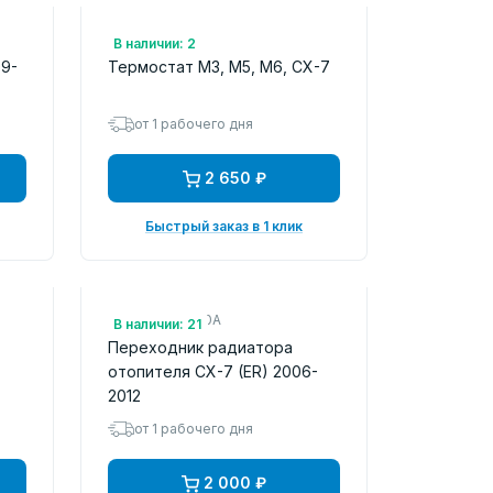
Арт.: LT1025
В наличии: 2
09-
Термостат M3, M5, M6, CX-7
от 1 рабочего дня
2 650 ₽
Быстрый заказ в 1 клик
Арт.: BJ1H61240A
В наличии: 21
Переходник радиатора
отопителя CX-7 (ER) 2006-
2012
от 1 рабочего дня
2 000 ₽