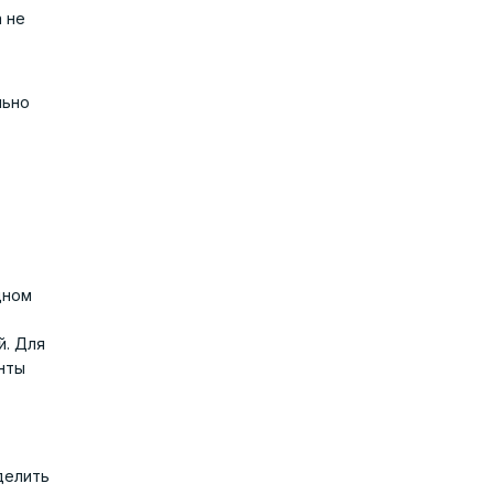
 не
льно
дном
й. Для
нты
делить