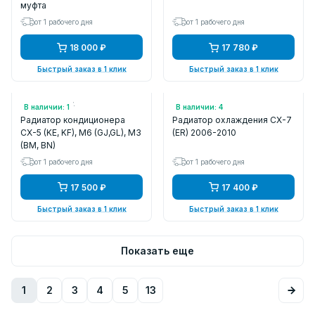
муфта
от 1 рабочего дня
от 1 рабочего дня
18 000 ₽
17 780 ₽
Быстрый заказ в 1 клик
Быстрый заказ в 1 клик
Арт.: 53019804
Арт.: LRC251LL
В наличии: 1
В наличии: 4
Радиатор кондиционера
Радиатор охлаждения CX-7
CX-5 (KE, KF), M6 (GJ,GL), M3
(ER) 2006-2010
(BM, BN)
от 1 рабочего дня
от 1 рабочего дня
17 500 ₽
17 400 ₽
Быстрый заказ в 1 клик
Быстрый заказ в 1 клик
Показать еще
1
2
3
4
5
13