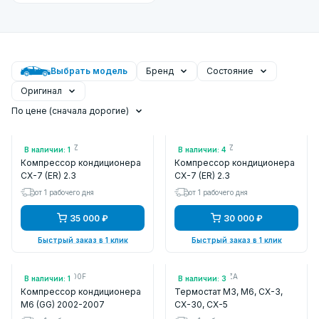
Выбрать модель
Бренд
Состояние
Оригинал
По цене (сначала дорогие)
Арт.: E2Y16145Z
Арт.: EGY16145Z
В наличии: 1
В наличии: 4
Компрессор кондиционера
Компрессор кондиционера
CX-7 (ER) 2.3
CX-7 (ER) 2.3
от 1 рабочего дня
от 1 рабочего дня
35 000 ₽
30 000 ₽
Быстрый заказ в 1 клик
Быстрый заказ в 1 клик
Арт.: GJ6A61K00F
Арт.: PYFD1516ZA
В наличии: 1
В наличии: 3
Компрессор кондиционера
Термостат M3, M6, CX-3,
M6 (GG) 2002-2007
CX-30, CX-5