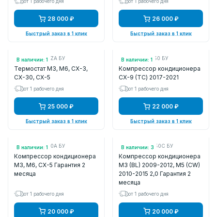
от 1 рабочего дня
от 1 рабочего дня
28 000 ₽
26 000 ₽
Быстрый заказ в 1 клик
Быстрый заказ в 1 клик
Арт.: PYFD1516ZA БУ
Арт.: TK4861450 БУ
В наличии: 1
В наличии: 1
Термостат M3, M6, CX-3,
Компрессор кондиционера
CX-30, CX-5
CX-9 (TС) 2017-2021
от 1 рабочего дня
от 1 рабочего дня
25 000 ₽
22 000 ₽
Быстрый заказ в 1 клик
Быстрый заказ в 1 клик
Арт.: KF0161450A БУ
Арт.: BBM461450C БУ
В наличии: 1
В наличии: 3
Компрессор кондиционера
Компрессор кондиционера
M3, M6, CX-5 Гарантия 2
M3 (BL) 2009-2012, M5 (CW)
месяца
2010-2015 2,0 Гарантия 2
месяца
от 1 рабочего дня
от 1 рабочего дня
20 000 ₽
20 000 ₽