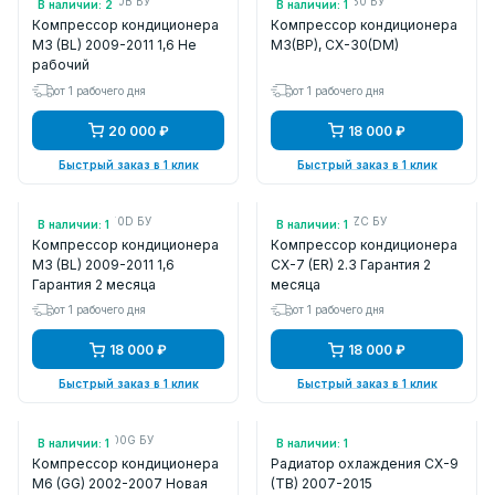
Арт.: BBP261450B БУ
Арт.: BDGF61450 БУ
В наличии: 2
В наличии: 1
Компрессор кондиционера
Компрессор кондиционера
M3 (BL) 2009-2011 1,6 Не
M3(BP), CX-30(DM)
рабочий
от 1 рабочего дня
от 1 рабочего дня
20 000 ₽
18 000 ₽
Быстрый заказ в 1 клик
Быстрый заказ в 1 клик
Арт.: BBP261450D БУ
Арт.: E2Y16145ZC БУ
В наличии: 1
В наличии: 1
Компрессор кондиционера
Компрессор кондиционера
M3 (BL) 2009-2011 1,6
CX-7 (ER) 2.3 Гарантия 2
Гарантия 2 месяца
месяца
от 1 рабочего дня
от 1 рабочего дня
18 000 ₽
18 000 ₽
Быстрый заказ в 1 клик
Быстрый заказ в 1 клик
Арт.: GJ6A61K00G БУ
Арт.: 33018501
В наличии: 1
В наличии: 1
Компрессор кондиционера
Радиатор охлаждения CX-9
M6 (GG) 2002-2007 Новая
(TB) 2007-2015