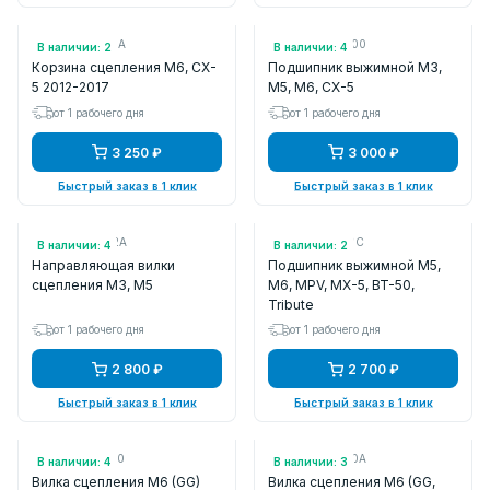
Арт.: PE0116410A
Арт.: 414124Z000
В наличии: 2
В наличии: 4
Корзина сцепления M6, CX-
Подшипник выжимной M3,
5 2012-2017
M5, M6, CX-5
от 1 рабочего дня
от 1 рабочего дня
3 250 ₽
3 000 ₽
Быстрый заказ в 1 клик
Быстрый заказ в 1 клик
Арт.: Z60116102A
Арт.: G56116510C
В наличии: 4
В наличии: 2
Направляющая вилки
Подшипник выжимной M5,
сцепления M3, M5
M6, MPV, MX-5, BT-50,
Tribute
от 1 рабочего дня
от 1 рабочего дня
2 800 ₽
2 700 ₽
Быстрый заказ в 1 клик
Быстрый заказ в 1 клик
Арт.: G56016520
Арт.: KL0316520A
В наличии: 4
В наличии: 3
Вилка сцепления M6 (GG)
Вилка сцепления M6 (GG,