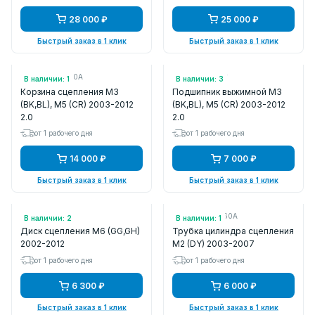
28 000 ₽
25 000 ₽
Быстрый заказ в 1 клик
Быстрый заказ в 1 клик
Арт.: LF0816410A
Арт.: L50316510
В наличии: 1
В наличии: 3
Корзина сцепления M3
Подшипник выжимной M3
(BK,BL), M5 (CR) 2003-2012
(BK,BL), M5 (CR) 2003-2012
2.0
2.0
от 1 рабочего дня
от 1 рабочего дня
14 000 ₽
7 000 ₽
Быстрый заказ в 1 клик
Быстрый заказ в 1 клик
Арт.: MZ14
Арт.: DD3241360A
В наличии: 2
В наличии: 1
Диск сцепления M6 (GG,GH)
Трубка цилиндра сцепления
2002-2012
M2 (DY) 2003-2007
от 1 рабочего дня
от 1 рабочего дня
6 300 ₽
6 000 ₽
Быстрый заказ в 1 клик
Быстрый заказ в 1 клик