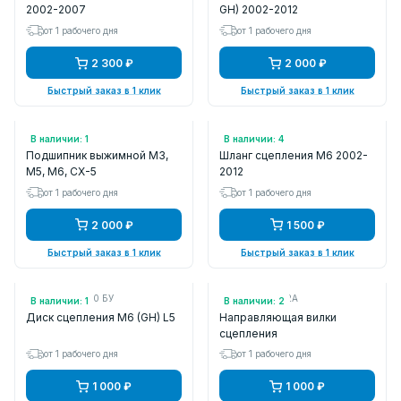
2002-2007
GH) 2002-2012
от 1 рабочего дня
от 1 рабочего дня
2 300 ₽
2 000 ₽
Быстрый заказ в 1 клик
Быстрый заказ в 1 клик
Арт.: PRB09
Арт.: ZVA380H
В наличии: 1
В наличии: 4
Подшипник выжимной M3,
Шланг сцепления M6 2002-
M5, M6, CX-5
2012
от 1 рабочего дня
от 1 рабочего дня
2 000 ₽
1 500 ₽
Быстрый заказ в 1 клик
Быстрый заказ в 1 клик
Арт.: L50116460 БУ
Арт.: FE6916102A
В наличии: 1
В наличии: 2
Диск сцепления M6 (GH) L5
Направляющая вилки
сцепления
от 1 рабочего дня
от 1 рабочего дня
1 000 ₽
1 000 ₽