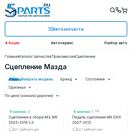
Автозапчасти
Акции
Автосервис
Разбор авто
Главная
Каталог запчастей
Трансмиссия
Сцепление
Сцепление Мазда
Выбрать модель
Бренд
Состояние
Оригинал
По цене (сначала дорогие)
Арт.: MZC2714
Арт.: GDB141300A
В наличии: 2
В наличии: 1
Сцепление в сборе M3, M5
Педаль сцепления M6 (GH)
2003-2016 2.0
2007-2012
от 1 рабочего дня
от 1 рабочего дня