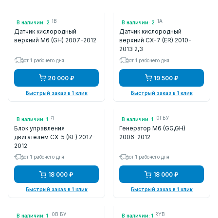
Арт.: LF4J188G1B
Арт.: L3BT188G1A
В наличии: 2
В наличии: 2
Датчик кислородный
Датчик кислородный
верхний M6 (GH) 2007-2012
верхний CX-7 (ER) 2010-
2013 2,3
от 1 рабочего дня
от 1 рабочего дня
20 000 ₽
19 500 ₽
Быстрый заказ в 1 клик
Быстрый заказ в 1 клик
Арт.: PX4318881
Арт.: L3P918300FБУ
В наличии: 1
В наличии: 1
Блок управления
Генератор M6 (GG,GH)
двигателем CX-5 (KF) 2017-
2006-2012
2012
от 1 рабочего дня
от 1 рабочего дня
18 000 ₽
18 000 ₽
Быстрый заказ в 1 клик
Быстрый заказ в 1 клик
Арт.: L33G18300B БУ
Арт.: EHY4675RYB
В наличии: 1
В наличии: 1