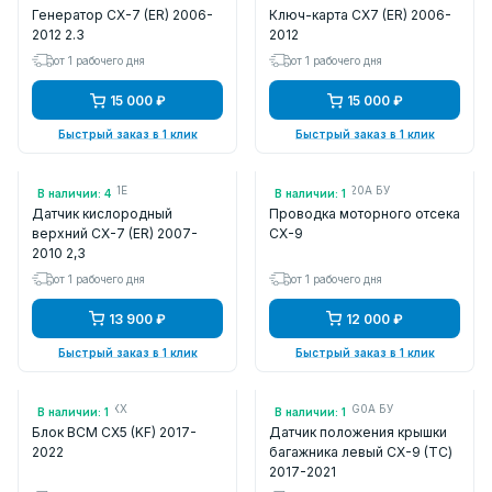
Генератор CX-7 (ER) 2006-
Ключ-карта CX7 (ER) 2006-
2012 2.3
2012
от 1 рабочего дня
от 1 рабочего дня
15 000 ₽
15 000 ₽
Быстрый заказ в 1 клик
Быстрый заказ в 1 клик
Арт.: L33L188G1E
Арт.: TK5667020A БУ
В наличии: 4
В наличии: 1
Датчик кислородный
Проводка моторного отсека
верхний CX-7 (ER) 2007-
CX-9
2010 2,3
от 1 рабочего дня
от 1 рабочего дня
13 900 ₽
12 000 ₽
Быстрый заказ в 1 клик
Быстрый заказ в 1 клик
Арт.: TKY2675XX
Арт.: TK49636G0A БУ
В наличии: 1
В наличии: 1
Блок BCM CX5 (KF) 2017-
Датчик положения крышки
2022
багажника левый CX-9 (TС)
2017-2021