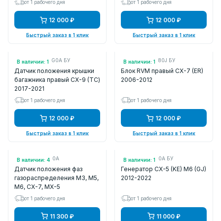
от 1 рабочего дня
от 1 рабочего дня
12 000 ₽
12 000 ₽
Быстрый заказ в 1 клик
Быстрый заказ в 1 клик
Арт.: TK49626G0A БУ
Арт.: G33D67Y80J БУ
В наличии: 1
В наличии: 1
Датчик положения крышки
Блок RVM правый CX-7 (ER)
багажника правый CX-9 (TС)
2006-2012
2017-2021
от 1 рабочего дня
от 1 рабочего дня
12 000 ₽
12 000 ₽
Быстрый заказ в 1 клик
Быстрый заказ в 1 клик
Арт.: L3K914420A
Арт.: PY1C18300A БУ
В наличии: 4
В наличии: 1
Датчик положения фаз
Генератор CX-5 (KE) M6 (GJ)
газораспределения M3, M5,
2012-2022
M6, CX-7, MX-5
от 1 рабочего дня
от 1 рабочего дня
11 300 ₽
11 000 ₽