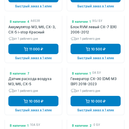
Быстрый заказ в 1 клик
Быстрый заказ в 1 клик
Арт.: DUOPEFBA653R
Арт.: G33D67Y90J БУ
В наличии: 4
В наличии: 1
Аккумулятор M3, M6, CX-3,
Блок RVM левый CX-7 (ER)
CX-5 i-stop Красный
2006-2012
от 1 рабочего дня
от 1 рабочего дня
11 000 ₽
10 500 ₽
Быстрый заказ в 1 клик
Быстрый заказ в 1 клик
Арт.: PE0113215
Арт.: PAF218300A БУ
В наличии: 7
В наличии: 1
Датчик расхода воздуха
Генератор CX-30 (DM) M3
M3, M6, CX-5
(BP) 2018-2023
от 1 рабочего дня
от 1 рабочего дня
10 050 ₽
10 000 ₽
Быстрый заказ в 1 клик
Быстрый заказ в 1 клик
Арт.: BHD567010A БУ
Арт.: KD4567010 БУ
В наличии: 1
В наличии: 2