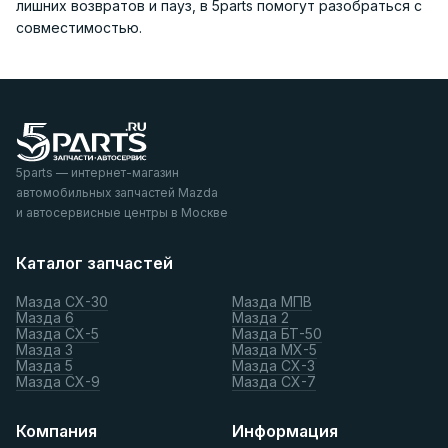
лишних возвратов и пауз, в 5parts помогут разобраться с
совместимостью.
5parts — интернет-магазин
автомобильных запчастей Mazda
и автосервисные центры в Москве
Каталог запчастей
Мазда СХ-30
Мазда МПВ
Мазда 6
Мазда 2
Мазда СХ-5
Мазда БТ-50
Мазда 3
Мазда МХ-5
Мазда 5
Мазда СХ-3
Мазда СХ-9
Мазда СХ-7
Компания
Информация